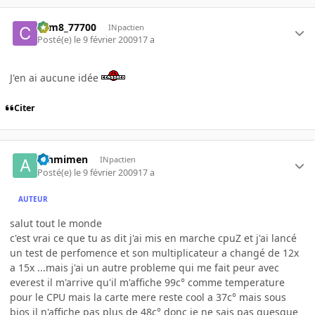
com8_77700
INpactien
Posté(e)
le 9 février 2009
17 a
J'en ai aucune idée
Citer
athmimen
INpactien
Posté(e)
le 9 février 2009
17 a
AUTEUR
salut tout le monde
c'est vrai ce que tu as dit j'ai mis en marche cpuZ et j'ai lancé
un test de perfomence et son multiplicateur a changé de 12x
a 15x ...mais j'ai un autre probleme qui me fait peur avec
everest il m'arrive qu'il m'affiche 99c° comme temperature
pour le CPU mais la carte mere reste cool a 37c° mais sous
bios il n'affiche pas plus de 48c° donc je ne sais pas quesque