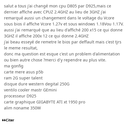
salut a tous j'ai changé mon cpu D805 par D925,mais ce
dernier affiche avec CPUZ 2.4GHZ au lieu de 3GHZ j'ai
remarqué aussi un changement dans le voltage du Vcore
sous bios il affiche Vcore 1.27v et sous windows 1.18Vou 1.17V.
aussi j'ai remarqué que au lieu d'affiché 200 x15 ce qui donne
3GHZ il affiche 200x 12 ce qui donne 2.4GHZ
j'ai beau esseyé de remetre le bios par deffault mais c'est tjrs
le meme resultat,
donc ma question est esque c'est un problem d'alimentation
ou bien autre chose ?merci d'y rependre au plus vite.
ma gonfig
carte mere asus p5b
ram 2G super talent
disque dure western degital 250G
ventilo cooler mastr GEmini
processeur D925
carte graphique GIGABYTE ATI xt 1950 pro
alim noname 350W
Citer