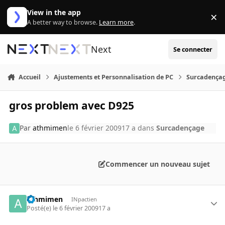
Aller au contenu
View in the app
×
Di
A better way to browse.
Learn more
.
Next
Se connecter
Accueil
Ajustements et Personnalisation de PC
Surcadença
gros problem avec D925
Par
athmimen
le 6 février 2009
17 a
dans
Surcadençage
Commencer un nouveau sujet
athmimen
INpactien
Posté(e)
le 6 février 2009
17 a