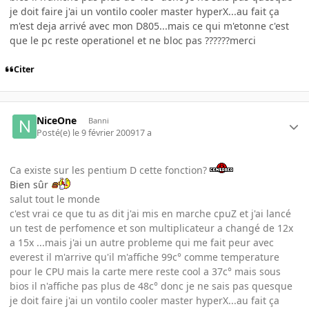
je doit faire j'ai un vontilo cooler master hyperX...au fait ça
m'est deja arrivé avec mon D805...mais ce qui m'etonne c'est
que le pc reste operationel et ne bloc pas ??????merci
Citer
NiceOne
Banni
Posté(e)
le 9 février 2009
17 a
Ca existe sur les pentium D cette fonction?
Bien sûr
salut tout le monde
c'est vrai ce que tu as dit j'ai mis en marche cpuZ et j'ai lancé
un test de perfomence et son multiplicateur a changé de 12x
a 15x ...mais j'ai un autre probleme qui me fait peur avec
everest il m'arrive qu'il m'affiche 99c° comme temperature
pour le CPU mais la carte mere reste cool a 37c° mais sous
bios il n'affiche pas plus de 48c° donc je ne sais pas quesque
je doit faire j'ai un vontilo cooler master hyperX...au fait ça