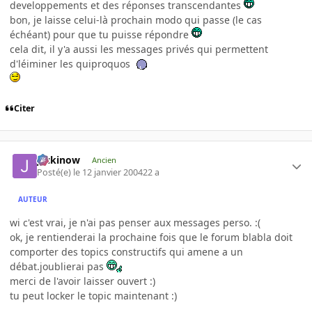
developpements et des réponses transcendantes
bon, je laisse celui-là prochain modo qui passe (le cas
échéant) pour que tu puisse répondre
cela dit, il y'a aussi les messages privés qui permettent
d'léiminer les quiproquos
Citer
jackinow
Ancien
Posté(e)
le 12 janvier 2004
22 a
AUTEUR
wi c'est vrai, je n'ai pas penser aux messages perso. :(
ok, je rentienderai la prochaine fois que le forum blabla doit
comporter des topics constructifs qui amene a un
débat.joublierai pas
merci de l'avoir laisser ouvert :)
tu peut locker le topic maintenant :)