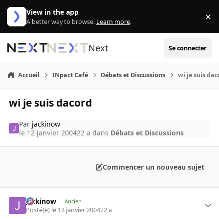
Aller au contenu
View in the app
×
Di
A better way to browse.
Learn more
.
Next
Se connecter
Accueil
INpact Café
Débats et Discussions
wi je suis da
wi je suis dacord
Par
jackinow
le 12 janvier 2004
22 a
dans
Débats et Discussions
Commencer un nouveau sujet
jackinow
Ancien
Posté(e)
le 12 janvier 2004
22 a