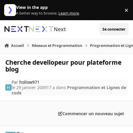
Aller au contenu
View in the app
×
Di
A better way to browse.
Learn more
.
Next
Se connecter
Accueil
Réseaux et Programmation
Programmation et Lign
Cherche devellopeur pour plateforme
blog
Par
hollow971
le 29 janvier 2009
17 a
dans
Programmation et Lignes de
code
Commencer un nouveau sujet