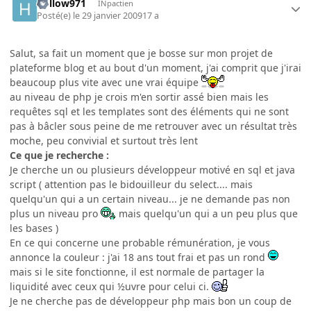
hollow971
INpactien
Posté(e)
le 29 janvier 2009
17 a
Salut, sa fait un moment que je bosse sur mon projet de
plateforme blog et au bout d'un moment, j'ai comprit que j'irai
beaucoup plus vite avec une vrai équipe
au niveau de php je crois m'en sortir assé bien mais les
requêtes sql et les templates sont des éléments qui ne sont
pas à bâcler sous peine de me retrouver avec un résultat très
moche, peu convivial et surtout très lent
Ce que je recherche :
Je cherche un ou plusieurs développeur motivé en sql et java
script ( attention pas le bidouilleur du select.... mais
quelqu'un qui a un certain niveau... je ne demande pas non
plus un niveau pro
mais quelqu'un qui a un peu plus que
les bases )
En ce qui concerne une probable rémunération, je vous
annonce la couleur : j'ai 18 ans tout frai et pas un rond
mais si le site fonctionne, il est normale de partager la
liquidité avec ceux qui ½uvre pour celui ci.
Je ne cherche pas de développeur php mais bon un coup de