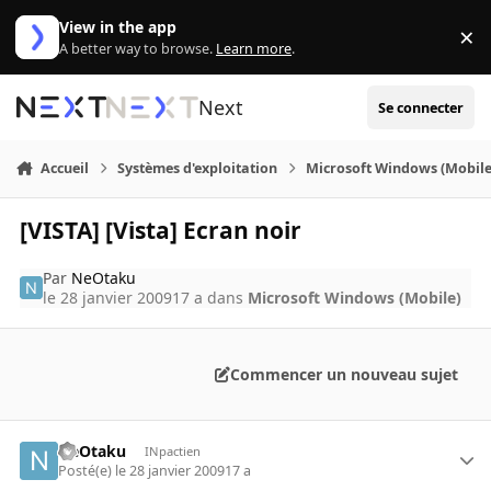
Aller au contenu
View in the app
×
Di
A better way to browse.
Learn more
.
Next
Se connecter
Accueil
Systèmes d'exploitation
Microsoft Windows (Mobile
[VISTA] [Vista] Ecran noir
Par
NeOtaku
le 28 janvier 2009
17 a
dans
Microsoft Windows (Mobile)
Commencer un nouveau sujet
NeOtaku
INpactien
Posté(e)
le 28 janvier 2009
17 a