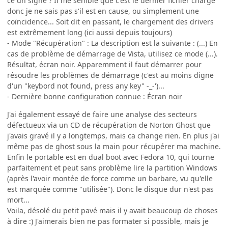
ce un signe ? Il me semble que c'est le dernier fichier chargé
donc je ne sais pas s'il est en cause, ou simplement une
coïncidence... Soit dit en passant, le chargement des drivers
est extrêmement long (ici aussi depuis toujours)
- Mode "Récupération" : La description est la suivante : (...) En
cas de problème de démarrage de Vista, utilisez ce mode (...).
Résultat, écran noir. Apparemment il faut démarrer pour
résoudre les problèmes de démarrage (c'est au moins digne
d'un "keybord not found, press any key" -_-')...
- Dernière bonne configuration connue : Écran noir
J'ai également essayé de faire une analyse des secteurs
défectueux via un CD de récupération de Norton Ghost que
j'avais gravé il y a longtemps, mais ca change rien. En plus j'ai
même pas de ghost sous la main pour récupérer ma machine.
Enfin le portable est en dual boot avec Fedora 10, qui tourne
parfaitement et peut sans problème lire la partition Windows
(après l'avoir montée de force comme un barbare, vu qu'elle
est marquée comme "utilisée"). Donc le disque dur n'est pas
mort...
Voila, désolé du petit pavé mais il y avait beaucoup de choses
à dire :) J'aimerais bien ne pas formater si possible, mais je