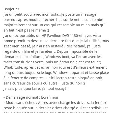
Bonjour !
J'ai un petit souci avec mon vista...Je poste un message
parcequ'après moultes recherches sur le net je suis tombé
majoritairement sur un cas qui ressemble au mien mais qui
en fait n'est pas le meme :)
J'ai un pc portable, un HP Pavillion DV5 1130-ef, avec vista
home premium dessus. La derniere fois que je l'ai utilisé, tous
s'est bien passé, je n'ai rien installé / désinstallé, j'ai juste
regardé un film et je l'ai éteint. Depuis impossible de le
démarer. Le pc s'allume, Windows boot, ya l'ecran avec les
traits translucides verts, puis un écran noir, et c'est tout :(
D'habitude, après cet ecran noir (qui est d'ailleurs extrement
long depuis toujours) le logo Windows apparait et laisse place
à la fenetre de comptes. Or ici l'ecran reste bloqué en noir,
sans curseur de souris ou autre...Juste du noir :(
Je sais plus quoi faire, j'ai tout essayé :
- Démarrage normal : Ecran noir
- Mode sans échec : Après avoir chargé les drivers, la fenêtre
reste bloquée sur le dernier driver chargé qui est crcdisk. Est-