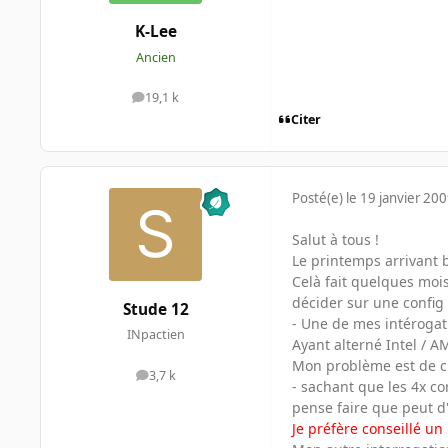
K-Lee
Ancien
19,1 k
messages
Citer
Posté(e)
le 19 janvier 20
Salut à tous !
Le printemps arrivant b
Celà fait quelques mois
décider sur une config 
Stude 12
- Une de mes intérogati
INpactien
Ayant alterné Intel / A
Mon problème est de ch
3,7 k
messages
- sachant que les 4x cor
pense faire que peut d
Je préfère conseillé un