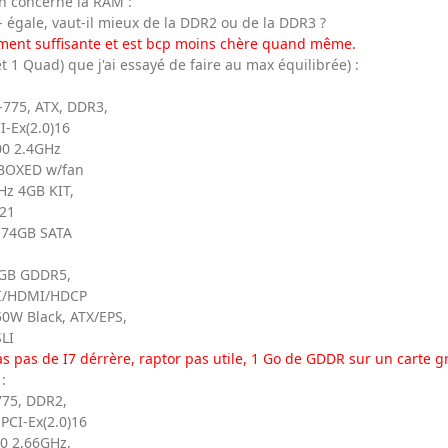
n concerne la RAM :
/- égale, vaut-il mieux de la DDR2 ou de la DDR3 ?
ement suffisante et est bcp moins chère quand même.
et 1 Quad) que j'ai essayé de faire au max équilibrée) :
-775, ATX, DDR3,
I-Ex(2.0)16
00 2.4GHz
 BOXED w/fan
z 4GB KIT,
-21
r 74GB SATA
1GB GDDR5,
DVI/HDMI/HDCP
0W Black, ATX/EPS,
LI
as pas de I7 dérrère, raptor pas utile, 1 Go de GDDR sur un carte g
:
775, DDR2,
 PCI-Ex(2.0)16
00 2,66GHz,