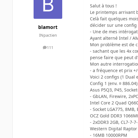
Salut à tous !
Le printemps arrivant b
Celà fait quelques mois
décider sur une config 
blamort
- Une de mes intérogati
INpactien
Ayant alterné Intel / A
Mon problème est de ch
111
messages
- sachant que les 4x cor
pense faire que peut d
Mon autre interrogatio
- a fréquence et prix +
Voici 2 configs (1 Dual 
Config 1 (env. ¤ 886.04)
Asus P5Q3, P45, Socket
- GbLAN, Firewire, 2xPC
Intel Core 2 Quad Q66
- Socket LGA775, 8MB,
OCZ Gold DDR3 1066MH
- 2xDDR3 2GB, CL7-7-7
Western Digital Rapto
- 16MB 10000RPM