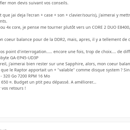
fier mon devis suivant vos conseils.
 que jai deja l'ecran + case + son + clavier/souris), j'aimerai y met
nts.
ou 4x core, je pense me tourner plutôt vers un CORE 2 DUO E8400, sa
coeur balance pour de la DDR2, mais, apres, il y a tellement de choix
ros point d'interrogation..... encore une fois, trop de choix.... de 
igabyte GA-EP45-UD3P
areil, j'aimerai bien rester sur une Sapphire, alors, mon coeur ba
s que le Raptor apportait un + "valable" comme disque system ? S
J - 320 Go 7200 RPM 16 Mo
a 650 ¤. Budget un ptit peu dépassé. A améliorer...
 vos retours !