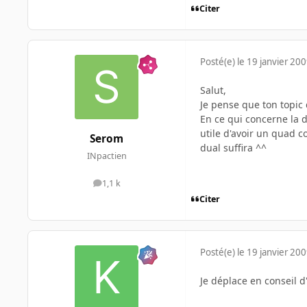
Citer
Posté(e)
le 19 janvier 20
Salut,
Je pense que ton topic 
En ce qui concerne la d
utile d'avoir un quad c
Serom
dual suffira ^^
INpactien
1,1 k
messages
Citer
Posté(e)
le 19 janvier 20
Je déplace en conseil d