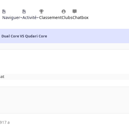
Naviguer
Activité
Classement
Clubs
Chatbox
Dual Core VS Qudari Core
hat
09
17 a