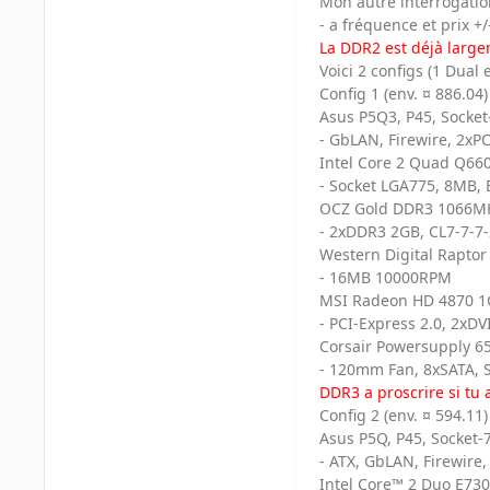
Mon autre interrogatio
- a fréquence et prix +
La DDR2 est déjà larg
Voici 2 configs (1 Dual 
Config 1 (env. ¤ 886.04)
Asus P5Q3, P45, Socket
- GbLAN, Firewire, 2xPC
Intel Core 2 Quad Q66
- Socket LGA775, 8MB,
OCZ Gold DDR3 1066MH
- 2xDDR3 2GB, CL7-7-7
Western Digital Rapto
- 16MB 10000RPM
MSI Radeon HD 4870 
- PCI-Express 2.0, 2x
Corsair Powersupply 65
- 120mm Fan, 8xSATA, S
DDR3 a proscrire si tu 
Config 2 (env. ¤ 594.11) 
Asus P5Q, P45, Socket-
- ATX, GbLAN, Firewire,
Intel Core™ 2 Duo E73