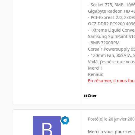
- Socket 775, 3MB, 10
Gigabyte Radeon HD 48
- PCI-Express 2.0, 2x
OCZ DDR2 PC9200 4096M
- "Xtreme Liquid Conven
Samsung SpinPoint S1
- 8MB 7200RPM
Corsair Powersupply 65
- 120mm Fan, 8xSATA, S
Voilà, j'espère que vou
Merci !
Renaud
En résumer, il nous fau
Citer
Posté(e)
le 20 janvier 20
Merci a vous pour ces 