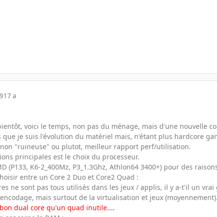
09
17 a
ientôt, voici le temps, non pas du ménage, mais d'une nouvelle con
 que je suis l'évolution du matériel mais, n'étant plus hardcore g
non "ruineuse" ou plutot, meilleur rapport perf/utilisation.
ons principales est le choix du processeur.
MD (P133, K6-2_400Mz, P3_1.3Ghz, Athlon64 3400+) pour des raisons q
oisir entre un Core 2 Duo et Core2 Quad :
es ne sont pas tous utilisés dans les jeux / applis, il y a-t'il un v
'encodage, mais surtout de la virtualisation et jeux (moyennement)
 bon dual core qu'un quad inutile....