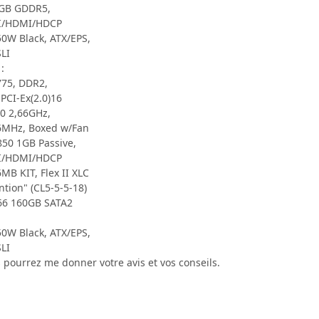
1GB GDDR5,
DVI/HDMI/HDCP
0W Black, ATX/EPS,
LI
:
775, DDR2,
 PCI-Ex(2.0)16
00 2,66GHz,
66MHz, Boxed w/Fan
50 1GB Passive,
DVI/HDMI/HDCP
B KIT, Flex II XLC
tion" (CL5-5-5-18)
66 160GB SATA2
0W Black, ATX/EPS,
LI
s pourrez me donner votre avis et vos conseils.