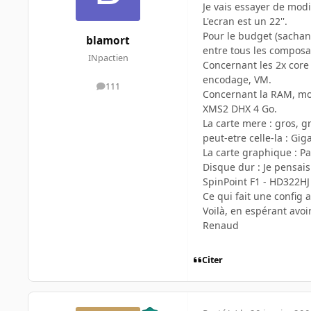
Je vais essayer de modi
L'ecran est un 22''.
Pour le budget (sachant
blamort
entre tous les composa
INpactien
Concernant les 2x core 
encodage, VM.
111
messages
Concernant la RAM, mon 
XMS2 DHX 4 Go.
La carte mere : gros, g
peut-etre celle-la : G
La carte graphique : P
Disque dur : Je pensai
SpinPoint F1 - HD322H
Ce qui fait une config 
Voilà, en espérant avoir
Renaud
Citer