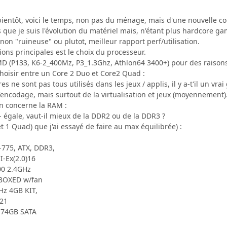
ientôt, voici le temps, non pas du ménage, mais d'une nouvelle con
 que je suis l'évolution du matériel mais, n'étant plus hardcore g
non "ruineuse" ou plutot, meilleur rapport perf/utilisation.
ons principales est le choix du processeur.
MD (P133, K6-2_400Mz, P3_1.3Ghz, Athlon64 3400+) pour des raisons q
oisir entre un Core 2 Duo et Core2 Quad :
es ne sont pas tous utilisés dans les jeux / applis, il y a-t'il un v
'encodage, mais surtout de la virtualisation et jeux (moyennement)
n concerne la RAM :
/- égale, vaut-il mieux de la DDR2 ou de la DDR3 ?
et 1 Quad) que j'ai essayé de faire au max équilibrée) :
-775, ATX, DDR3,
I-Ex(2.0)16
00 2.4GHz
 BOXED w/fan
z 4GB KIT,
-21
r 74GB SATA