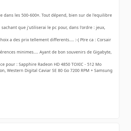
tre dans les 500-600¤. Tout dépend, bien sur de l'equilibre
chant que j'utiliserai le pc pour, dans l'ordre : jeux,
 a des prix tellement differents.... :-( Ptre ca : Corsair
différences minimes.... Ayant de bon souvenirs de Gigabyte,
lance pour : Sapphire Radeon HD 4850 TOXIC - 512 Mo
inon, Western Digital Caviar SE 80 Go 7200 RPM + Samsung