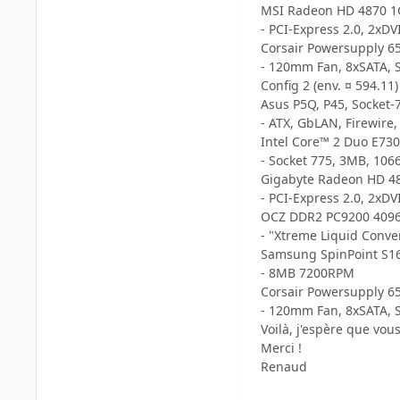
MSI Radeon HD 4870 
- PCI-Express 2.0, 2x
Corsair Powersupply 65
- 120mm Fan, 8xSATA, S
Config 2 (env. ¤ 594.11) 
Asus P5Q, P45, Socket-
- ATX, GbLAN, Firewire,
Intel Core™ 2 Duo E73
- Socket 775, 3MB, 10
Gigabyte Radeon HD 48
- PCI-Express 2.0, 2x
OCZ DDR2 PC9200 4096M
- "Xtreme Liquid Conven
Samsung SpinPoint S1
- 8MB 7200RPM
Corsair Powersupply 65
- 120mm Fan, 8xSATA, S
Voilà, j'espère que vou
Merci !
Renaud