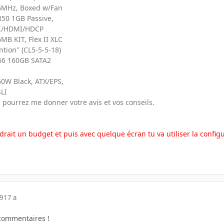
66MHz, Boxed w/Fan
50 1GB Passive,
DVI/HDMI/HDCP
B KIT, Flex II XLC
tion" (CL5-5-5-18)
66 160GB SATA2
0W Black, ATX/EPS,
LI
s pourrez me donner votre avis et vos conseils.
drait un budget et puis avec quelque écran tu va utiliser la configu
09
17 a
commentaires !