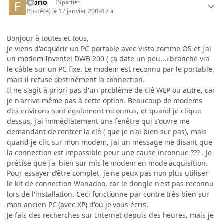
filorio
INpactien
Posté(e)
le 17 janvier 2009
17 a
Bonjour à toutes et tous,
Je viens d'acquérir un PC portable avec Vista comme OS et j'ai
un modem Inventel DWB 200 ( ça date un peu...) branché via
le câble sur un PC fixe. Le modem est reconnu par le portable,
mais il refuse obstinément la connection.
Il ne s'agit à priori pas d'un problème de clé WEP ou autre, car
je n'arrive même pas à cette option. Beaucoup de modems
des environs sont également reconnus, et quand je clique
dessus, j'ai immédiatement une fenêtre qui s'ouvre me
demandant de rentrer la clé ( que je n'ai bien sur pas), mais
quand je clic sur mon modem, j'ai un message me disant que
la connection est impossible pour une cause inconnue ??? . Je
précise que j'ai bien sur mis le modem en mode acquisition.
Pour essayer d'être complet, je ne peux pas non plus utiliser
le kit de connection Wanadoo, car le dongle n'est pas reconnu
lors de l'installation. Ceci fonctionne par contre très bien sur
mon ancien PC (avec XP) d'où je vous écris.
Je fais des recherches sur Internet depuis des heures, mais je