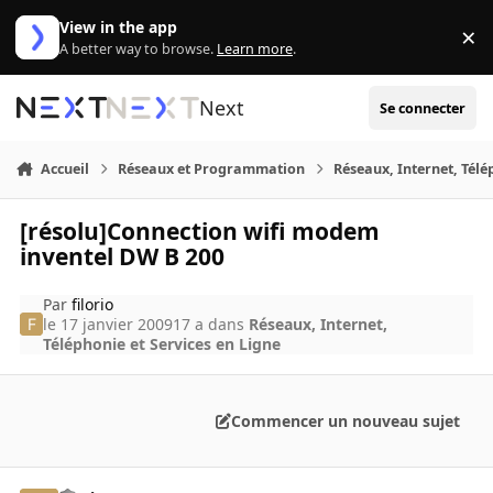
Aller au contenu
View in the app
×
Di
A better way to browse.
Learn more
.
Next
Se connecter
Accueil
Réseaux et Programmation
Réseaux, Internet, Télé
[résolu]Connection wifi modem
inventel DW B 200
Par
filorio
le 17 janvier 2009
17 a
dans
Réseaux, Internet,
Téléphonie et Services en Ligne
Commencer un nouveau sujet