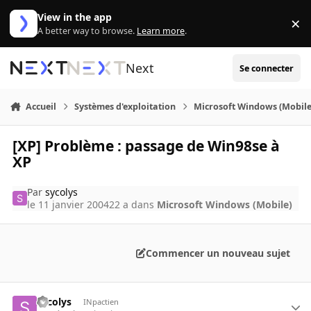
Aller au contenu
View in the app
×
Di
A better way to browse.
Learn more
.
Next
Se connecter
Accueil
Systèmes d'exploitation
Microsoft Windows (Mobile
[XP] Problème : passage de Win98se à
XP
Par
sycolys
le 11 janvier 2004
22 a
dans
Microsoft Windows (Mobile)
Commencer un nouveau sujet
sycolys
INpactien