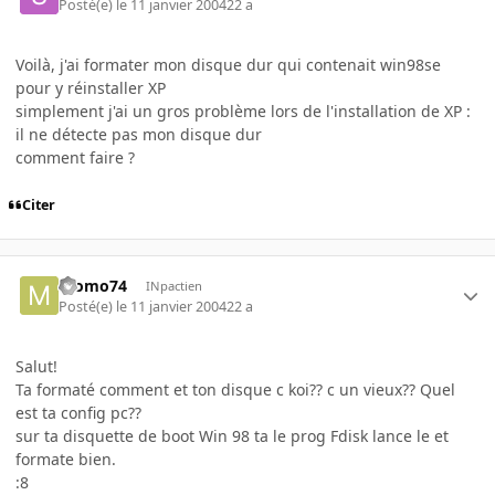
Posté(e)
le 11 janvier 2004
22 a
Voilà, j'ai formater mon disque dur qui contenait win98se
pour y réinstaller XP
simplement j'ai un gros problème lors de l'installation de XP :
il ne détecte pas mon disque dur
comment faire ?
Citer
momo74
INpactien
Posté(e)
le 11 janvier 2004
22 a
Salut!
Ta formaté comment et ton disque c koi?? c un vieux?? Quel
est ta config pc??
sur ta disquette de boot Win 98 ta le prog Fdisk lance le et
formate bien.
:8