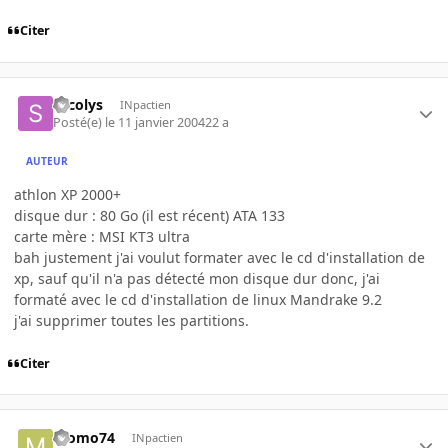
Citer
sycolys
INpactien
Posté(e)
le 11 janvier 2004
22 a
AUTEUR
athlon XP 2000+
disque dur : 80 Go (il est récent) ATA 133
carte mère : MSI KT3 ultra
bah justement j'ai voulut formater avec le cd d'installation de
xp, sauf qu'il n'a pas détecté mon disque dur donc, j'ai
formaté avec le cd d'installation de linux Mandrake 9.2
j'ai supprimer toutes les partitions.
Citer
momo74
INpactien