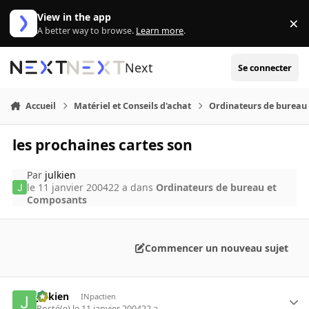
Aller au contenu
View in the app
×
Di
A better way to browse.
Learn more
.
Next
Se connecter
Accueil
Matériel et Conseils d'achat
Ordinateurs de bureau
les prochaines cartes son
Par
julkien
le 11 janvier 2004
22 a
dans
Ordinateurs de bureau et
Composants
Commencer un nouveau sujet
julkien
INpactien
Posté(e)
le 11 janvier 2004
22 a