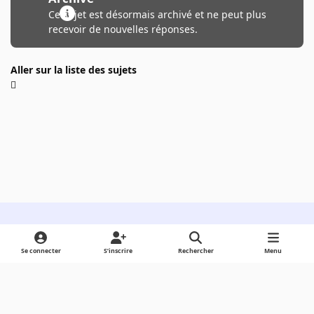
Ce sujet est désormais archivé et ne peut plus
recevoir de nouvelles réponses.
Aller sur la liste des sujets
Light Mode
Dark Mode
System Preference
Se connecter
S’inscrire
Rechercher
Menu
Langue
Cookies
Powered by
Invision Community