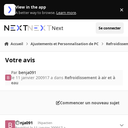
Aller au contenu
View in the app
×
Di
A better way to browse.
Learn more
.
Next
Se connecter
Accueil
Ajustements et Personnalisation de PC
Refroidissem
Votre avis
Par
benja091
le 11 janvier 2009
17 a
dans
Refroidissement à air et à
eau
Commencer un nouveau sujet
benja091
INpactien
Posté(e)
le 11 janvier 2009
17 a