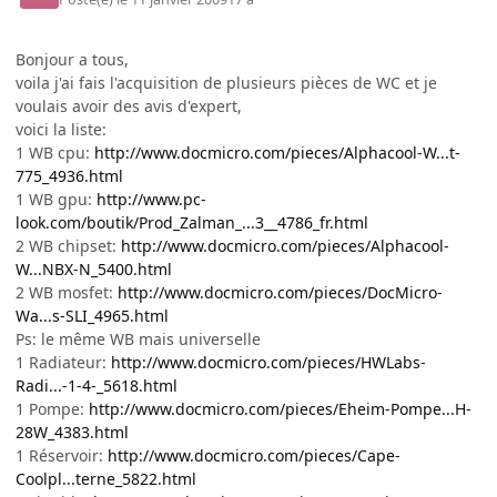
Bonjour a tous,
voila j'ai fais l'acquisition de plusieurs pièces de WC et je
voulais avoir des avis d'expert,
voici la liste:
1 WB cpu:
http://www.docmicro.com/pieces/Alphacool-W...t-
775_4936.html
1 WB gpu:
http://www.pc-
look.com/boutik/Prod_Zalman_...3__4786_fr.html
2 WB chipset:
http://www.docmicro.com/pieces/Alphacool-
W...NBX-N_5400.html
2 WB mosfet:
http://www.docmicro.com/pieces/DocMicro-
Wa...s-SLI_4965.html
Ps: le même WB mais universelle
1 Radiateur:
http://www.docmicro.com/pieces/HWLabs-
Radi...-1-4-_5618.html
1 Pompe:
http://www.docmicro.com/pieces/Eheim-Pompe...H-
28W_4383.html
1 Réservoir:
http://www.docmicro.com/pieces/Cape-
Coolpl...terne_5822.html