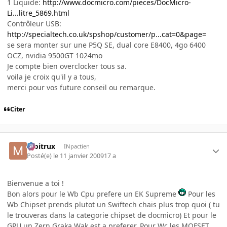
1 Liquide:
http://www.docmicro.com/pieces/DocMicro-
Li...litre_5869.html
Contrôleur USB:
http://specialtech.co.uk/spshop/customer/p...cat=0&page=
se sera monter sur une P5Q SE, dual core E8400, 4go 6400
OCZ, nvidia 9500GT 1024mo
Je compte bien overclocker tous sa.
voila je croix qu'il y a tous,
merci pour vos future conseil ou remarque.
Citer
moitrux
INpactien
Posté(e)
le 11 janvier 2009
17 a
Bienvenue a toi !
Bon alors pour le Wb Cpu prefere un EK Supreme
Pour les
Wb Chipset prends plutot un Swiftech chais plus trop quoi ( tu
le trouveras dans la categorie chipset de docmicro) Et pour le
GPU un Zern Graka Wak est a preferer. Pour Wc les MOFSET