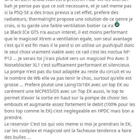
bah je pense pas que ce soit necessaire, et je sait meme pas
si la P5Q-SE a des trous prevus a cet effet, prefere des
radiateurs, thermalright propose une solution de ce genre je
crois, si tu garde une faible ventilation boitier ca ira
Le Black ICe GTS n'a aucun interet, il est moins performant
que le magicool Xtrem a ventilation egale, son seul avantage
c'est qu'il est fin mais il le perd si on utilise un push/pull donc
le seul choix vraiment viable avec ce rad c'est les noctua NF-
P12 ... Je serais toi j'irais plutot vers un magicool Pro Avec 3
Noiseblocker XL1 c'est suffisament performant et silencieux.
La pompe n'est pas du tout adaptée au reste du circuit et vu
le nombre de Wb elle va pas tenir le choc, surtout qu'elle est
grosse ... Prefere plutot une Laing10/18X avec un top EK ou
carément une MCP655/D5 avec un Top EK aussi, le top te
permet d'avoir la sortie en haut sur la pompe de choisr tes
embouts et augmante assez fortement le debit (100% pour les
bons top comme le EK) c'est neglegeable en HPDC mais bon a
prendre.
Le reservoir C'est toi qui vois meme si moi je prendrais le EK,
car les coolplex et magicool ont la facheuse tendence a faire
des bulles ...