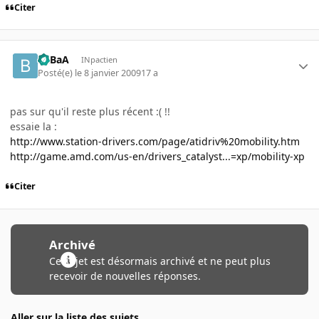
Citer
BaBaA
INpactien
Posté(e)
le 8 janvier 2009
17 a
pas sur qu'il reste plus récent :( !!
essaie la :
http://www.station-drivers.com/page/atidriv%20mobility.htm
http://game.amd.com/us-en/drivers_catalyst...=xp/mobility-xp
Citer
Archivé
Ce sujet est désormais archivé et ne peut plus
recevoir de nouvelles réponses.
Aller sur la liste des sujets