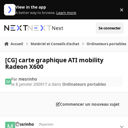
Aller au contenu
View in the app
×
Di
A better way to browse.
Learn more
.
Next
Se connecter
Accueil
Matériel et Conseils d'achat
Ordinateurs portables
[CG] carte graphique ATI mobility
Radeon X600
Par
mesrinho
le 8 janvier 2009
17 a
dans
Ordinateurs portables
Commencer un nouveau sujet
mesrinho
INpactien