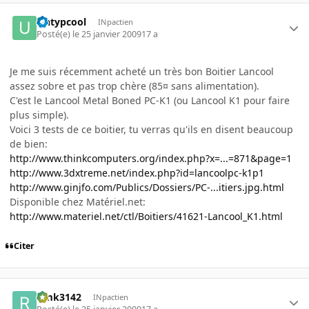
Untypcool
INpactien
Posté(e)
le 25 janvier 2009
17 a
Je me suis récemment acheté un très bon Boitier Lancool
assez sobre et pas trop chère (85¤ sans alimentation).
C'est le Lancool Metal Boned PC-K1 (ou Lancool K1 pour faire
plus simple).
Voici 3 tests de ce boitier, tu verras qu'ils en disent beaucoup
de bien:
http://www.thinkcomputers.org/index.php?x=...=871&page=1
http://www.3dxtreme.net/index.php?id=lancoolpc-k1p1
http://www.ginjfo.com/Publics/Dossiers/PC-...itiers.jpg.html
Disponible chez Matériel.net:
http://www.materiel.net/ctl/Boitiers/41621-Lancool_K1.html
Citer
rimk3142
INpactien