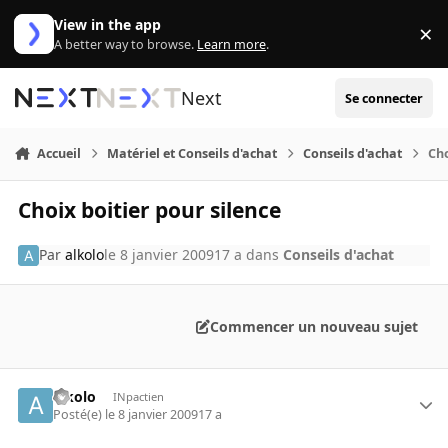
Aller au contenu
View in the app
×
Di
A better way to browse.
Learn more
.
Next
Se connecter
Accueil
Matériel et Conseils d'achat
Conseils d'achat
Cho
Choix boitier pour silence
Par
alkolo
le 8 janvier 2009
17 a
dans
Conseils d'achat
Commencer un nouveau sujet
alkolo
INpactien
Posté(e)
le 8 janvier 2009
17 a