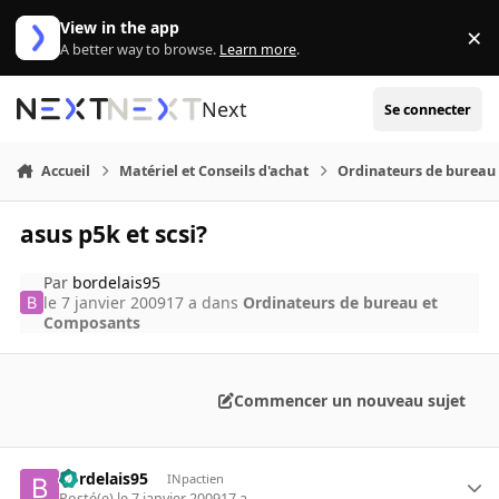
Aller au contenu
View in the app
×
Di
A better way to browse.
Learn more
.
Next
Se connecter
Accueil
Matériel et Conseils d'achat
Ordinateurs de bureau
asus p5k et scsi?
Par
bordelais95
le 7 janvier 2009
17 a
dans
Ordinateurs de bureau et
Composants
Commencer un nouveau sujet
bordelais95
INpactien
Posté(e)
le 7 janvier 2009
17 a