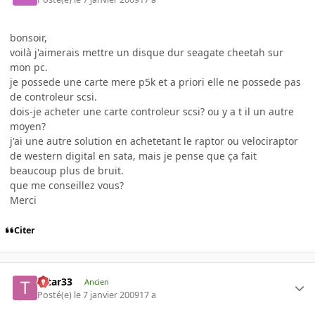
bonsoir,
voilà j'aimerais mettre un disque dur seagate cheetah sur
mon pc.
je possede une carte mere p5k et a priori elle ne possede pas
de controleur scsi.
dois-je acheter une carte controleur scsi? ou y a t il un autre
moyen?
j'ai une autre solution en achetetant le raptor ou velociraptor
de western digital en sata, mais je pense que ça fait
beaucoup plus de bruit.
que me conseillez vous?
Merci
Citer
tatar33
Ancien
Posté(e)
le 7 janvier 2009
17 a