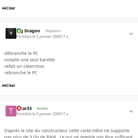
Citer
Big Dragon
INpactien
Posté(e)
le 5 janvier 2009
17 a
débranche le PC
installe une seul barette
refait un clearcmos
rebranche le PC
Citer
tatar33
Ancien
Posté(e)
le 5 janvier 2009
17 a
D'après le site du constructeur cette carte mère ne supporte
pas plus de 3 Go de RAM...ce qui ne semble pas être suffisant