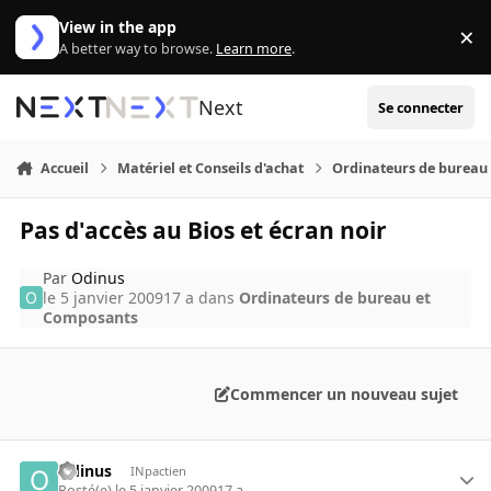
Aller au contenu
View in the app
×
Di
A better way to browse.
Learn more
.
Next
Se connecter
Accueil
Matériel et Conseils d'achat
Ordinateurs de bureau
Pas d'accès au Bios et écran noir
Par
Odinus
le 5 janvier 2009
17 a
dans
Ordinateurs de bureau et
Composants
Commencer un nouveau sujet
Odinus
INpactien
Posté(e)
le 5 janvier 2009
17 a