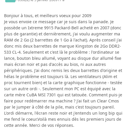
Bonjour à tous, et meilleurs voeux pour 2009
Je vous envoie ce message car je suis dans la panade. Je
possède un Ixtreme 9915 Packard-Bell acheté en 2007 (donc
plus de garantie) et dernièrement, j'ai voulu augmenter ma
RAM de 2 Go (2 barrettes de 1 Go à l'achat). Après conseil j'ai
donc mis deux barrettes de marque Kingston de 2Go DDR2-
533 CL-4. Seulement et c'est là le problème : l'ordinateur se
lance, bouton bleu allumé, voyant au disque dur allumé fixe
mais écran noir et pas d'accès au bios, ni aux autres
périphériques. J'ai donc remis les deux barrettes d'origine et
hélas le problème est toujours là. Les ventilateurs (Alim et
proc tournent bien) et la carte graphique fonctionne - testée
sur un autre ordi -. Seulement mon PC est équipé avec la
carte mère CuBA MSI 7301 qui est tatouée. Comment puis-je
faire pour redémarrer ma machine ? J'ai fait un Clear Cmos
par le jumper à côté de la pile, mais c'est toujours pareil.
L'ordi démarre, l'écran reste noir et j'entends un long bip qui
me fend le coeur.Voilà mes ennuis dès les premiers jours de
cette année. Merci de vos réponses.