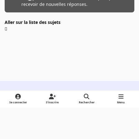
recevoir de nouvelles réponses.
Aller sur la liste des sujets
Light Mode
Dark Mode
System Preference
Se connecter
S’inscrire
Rechercher
Menu
Langue
Cookies
Powered by
Invision Community