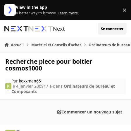
Aller au contenu
View in the app
×
Di
A better way to browse.
Learn more
.
Next
Se connecter
Accueil
Matériel et Conseils d'achat
Ordinateurs de bureau
Recherche piece pour boitier
cosmos1000
Par
koxxman65
le 4 janvier 2009
17 a
dans
Ordinateurs de bureau et
Composants
Commencer un nouveau sujet