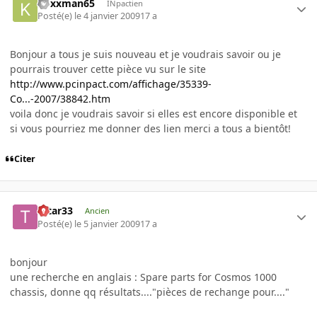
koxxman65
INpactien
Posté(e)
le 4 janvier 2009
17 a
Bonjour a tous je suis nouveau et je voudrais savoir ou je
pourrais trouver cette pièce vu sur le site
http://www.pcinpact.com/affichage/35339-
Co...-2007/38842.htm
voila donc je voudrais savoir si elles est encore disponible et
si vous pourriez me donner des lien merci a tous a bientôt!
Citer
tatar33
Ancien
Posté(e)
le 5 janvier 2009
17 a
bonjour
une recherche en anglais : Spare parts for Cosmos 1000
chassis, donne qq résultats...."pièces de rechange pour...."