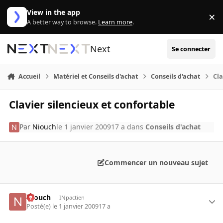
Aller au contenu
View in the app
×
Di
A better way to browse.
Learn more
.
Next
Se connecter
Accueil
Matériel et Conseils d'achat
Conseils d'achat
Cla
Clavier silencieux et confortable
Par
Niouch
le 1 janvier 2009
17 a
dans
Conseils d'achat
Commencer un nouveau sujet
Niouch
INpactien
Posté(e)
le 1 janvier 2009
17 a