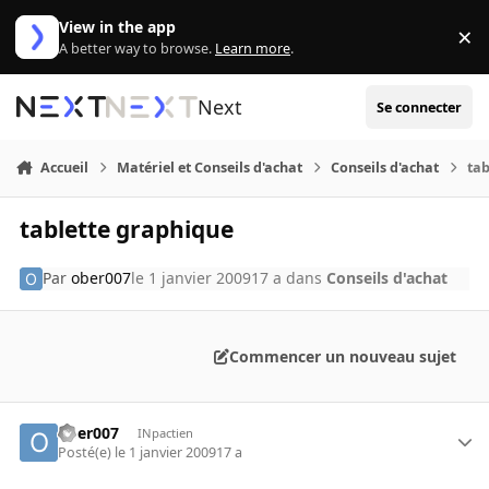
Aller au contenu
View in the app
×
Di
A better way to browse.
Learn more
.
Next
Se connecter
Accueil
Matériel et Conseils d'achat
Conseils d'achat
tab
tablette graphique
Par
ober007
le 1 janvier 2009
17 a
dans
Conseils d'achat
Commencer un nouveau sujet
ober007
INpactien
Posté(e)
le 1 janvier 2009
17 a