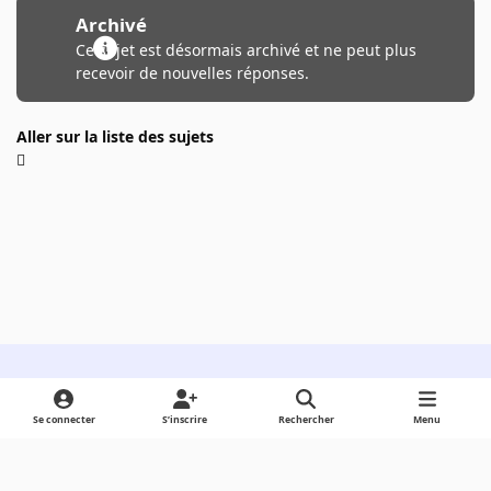
Archivé
Ce sujet est désormais archivé et ne peut plus
recevoir de nouvelles réponses.
Aller sur la liste des sujets
Light Mode
Dark Mode
System Preference
Se connecter
S’inscrire
Rechercher
Menu
Langue
Cookies
Powered by
Invision Community