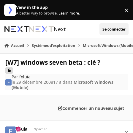
Aller au contenu
View in the app
×
Di
A better way to browse.
Learn more
.
Next
Se connecter
Accueil
Systèmes d'exploitation
Microsoft Windows (Mobile
[W7] windows seven beta : clé ?
Par
foluia
le 29 décembre 2008
17 a
dans
Microsoft Windows
(Mobile)
Commencer un nouveau sujet
foluia
INpactien