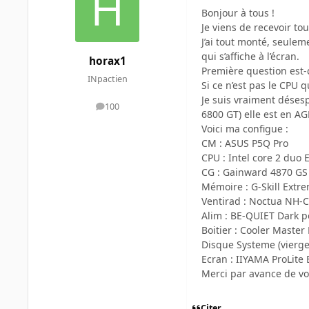
Bonjour à tous !
Je viens de recevoir t
J’ai tout monté, seulem
qui s’affiche à l’écran.
horax1
Première question est-
INpactien
Si ce n’est pas le CPU 
Je suis vraiment désesp
100
messages
6800 GT) elle est en A
Voici ma configue :
CM : ASUS P5Q Pro
CPU : Intel core 2 duo 
CG : Gainward 4870 GS
Mémoire : G-Skill Extr
Ventirad : Noctua NH-
Alim : BE-QUIET Dark 
Boitier : Cooler Master
Disque Systeme (vierg
Ecran : IIYAMA ProLite
Merci par avance de vo
Citer