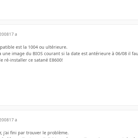
 2008
17 a
atible est la 1004 ou ultérieure.
 a une image du BIOS courant si la date est antérieure à 06/08 il f
de ré-installer ce satané E8600!
 2008
17 a
 j'ai fini par trouver le problème.