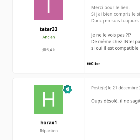
Merci pour le lien.
Si j'ai bien compris le
Donc j'en suis toujour
tatar33
Je ne le vois pas ?!?
Ancien
De même chez INtel pa
si oui il est compatible
6,4 k
messages
Citer
Posté(e)
le 21 décembre
Oups désolé, il ne sagit
horax1
INpactien