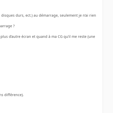
es disques durs, ect.) au démarrage, seulement je n’ai rien
marrage ?
i plus d’autre écran et quand à ma CG qu’il me reste (une
s différence).