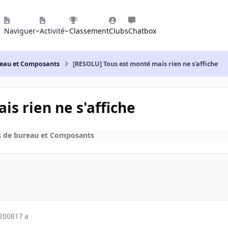
Naviguer
Activité
Classement
Clubs
Chatbox
reau et Composants
[RESOLU] Tous est monté mais rien ne s'affiche
s rien ne s'affiche
s de bureau et Composants
 2008
17 a