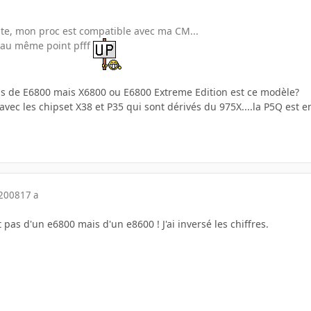
 site, mon proc est compatible avec ma CM...
s au même point pfff
s de E6800 mais X6800 ou E6800 Extreme Edition est ce modèle?
 avec les chipset X38 et P35 qui sont dérivés du 975X....la P5Q est e
 2008
17 a
 pas d'un e6800 mais d'un e8600 ! J'ai inversé les chiffres.