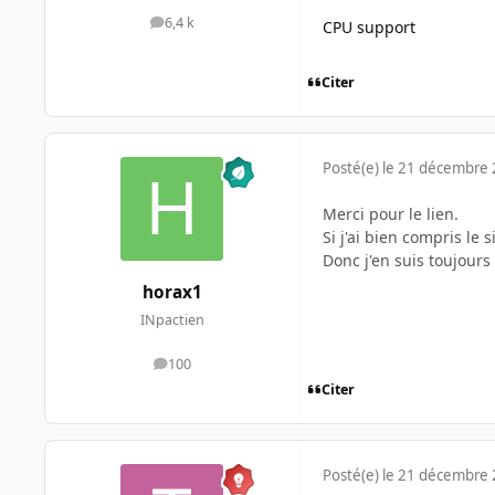
6,4 k
CPU support
messages
Citer
Posté(e)
le 21 décembre
Merci pour le lien.
Si j'ai bien compris le
Donc j'en suis toujour
horax1
INpactien
100
messages
Citer
Posté(e)
le 21 décembre