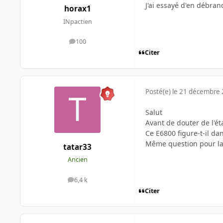
J'ai essayé d'en débra
horax1
INpactien
100
messages
Citer
Posté(e)
le 21 décembre
Salut
Avant de douter de l'ét
Ce E6800 figure-t-il da
Même question pour la
tatar33
Ancien
6,4 k
messages
Citer