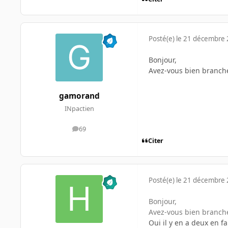
Posté(e)
le 21 décembre
Bonjour,
Avez-vous bien branché
gamorand
INpactien
69
messages
Citer
Posté(e)
le 21 décembre
Bonjour,
Avez-vous bien branché
Oui il y en a deux en fai