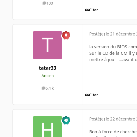
100
messages
Citer
Posté(e)
le 21 décembre
la version du BIOS comp
Sur le CD de la CM il y
mettre à jour ....avant 
tatar33
Ancien
6,4 k
messages
Citer
Posté(e)
le 22 décembre
Bon à force de chercher,