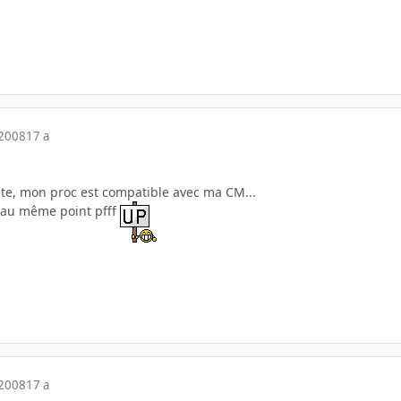
 2008
17 a
 site, mon proc est compatible avec ma CM...
s au même point pfff
 2008
17 a