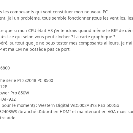
ous les composants qui vont constituer mon nouveau PC.
ent, j’ai un problème, tous semble fonctionner (tous les ventilos, l
ce que si mon CPU était HS j’entendrais quand même le BIP de dé
qu’est-ce qui selon vous peut clocher ? La carte graphique ?
éré, surtout que je ne peux tester mes composants ailleurs, je n’a
GP et ma CM ne possède pas ce port.
E6800
eme serie PI 2x2048 PC 8500
C12P
power Pro 850W
 HAF-932
e pour le moment) : Western Digital WD5002ABYS RE3 500Go
 B2403WS (branché d’abord en HDMI et maintenant en VGA mais san
tre aide.