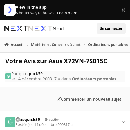
Aller au contenu
View in the app
×
Di
A better way to browse.
Learn more
.
Next
Se connecter
Accueil
Matériel et Conseils d'achat
Ordinateurs portables
Votre Avis sur Asus X72VN-7S015C
Par
grosquick59
le 14 décembre 2008
17 a
dans
Ordinateurs portables
Commencer un nouveau sujet
grosquick59
INpactien
Posté(e)
le 14 décembre 2008
17 a