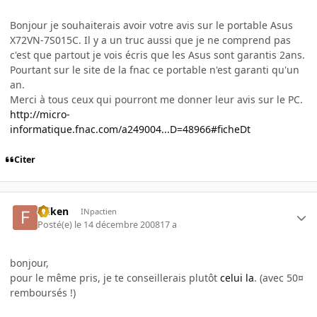
Bonjour je souhaiterais avoir votre avis sur le portable Asus
X72VN-7S015C. Il y a un truc aussi que je ne comprend pas
c'est que partout je vois écris que les Asus sont garantis 2ans.
Pourtant sur le site de la fnac ce portable n'est garanti qu'un
an.
Merci à tous ceux qui pourront me donner leur avis sur le PC.
http://micro-
informatique.fnac.com/a249004...D=48966#ficheDt
Citer
folken
INpactien
Posté(e)
le 14 décembre 2008
17 a
bonjour,
pour le même pris, je te conseillerais plutôt
celui la
. (avec 50¤
remboursés !)