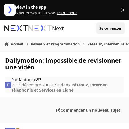
Aller au contenu
View in the app
×
Di
A better way to browse.
Learn more
.
Next
Se connecter
Accueil
Réseaux et Programmation
Réseaux, Internet, Télé
Dailymotion: impossible de revisionner
une vidéo
Par
fantomas33
le 13 décembre 2008
17 a
dans
Réseaux, Internet,
Téléphonie et Services en Ligne
Commencer un nouveau sujet