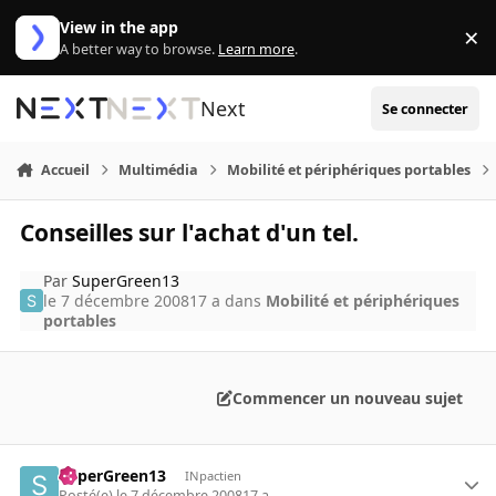
Aller au contenu
View in the app
×
Di
A better way to browse.
Learn more
.
Next
Se connecter
Accueil
Multimédia
Mobilité et périphériques portables
Conseilles sur l'achat d'un tel.
Par
SuperGreen13
le 7 décembre 2008
17 a
dans
Mobilité et périphériques
portables
Commencer un nouveau sujet
SuperGreen13
INpactien
Posté(e)
le 7 décembre 2008
17 a