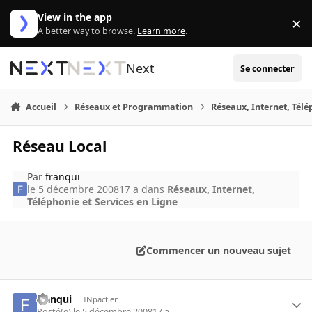
Aller au contenu
View in the app
×
Di
A better way to browse.
Learn more
.
Next
Se connecter
Accueil
Réseaux et Programmation
Réseaux, Internet, Télé
Réseau Local
Par
franqui
le 5 décembre 2008
17 a
dans
Réseaux, Internet,
Téléphonie et Services en Ligne
Commencer un nouveau sujet
franqui
INpactien
Posté(e)
le 5 décembre 2008
17 a