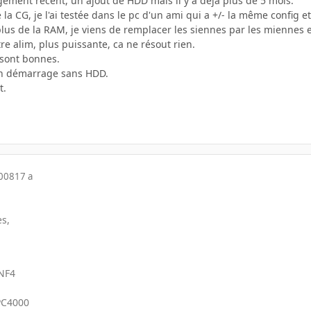
gement récent, un ajout de HDD mais il y a déjà plus de 5 mois.
 la CG, je l'ai testée dans le pc d'un ami qui a +/- la même config e
lus de la RAM, je viens de remplacer les siennes par les miennes e
tre alim, plus puissante, ca ne résout rien.
sont bonnes.
un démarrage sans HDD.
t.
2008
17 a
s,
 NF4
PC4000