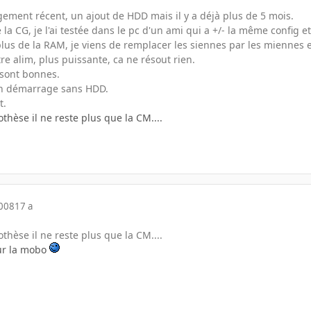
gement récent, un ajout de HDD mais il y a déjà plus de 5 mois.
 la CG, je l'ai testée dans le pc d'un ami qui a +/- la même config e
lus de la RAM, je viens de remplacer les siennes par les miennes e
tre alim, plus puissante, ca ne résout rien.
sont bonnes.
un démarrage sans HDD.
t.
hèse il ne reste plus que la CM....
2008
17 a
hèse il ne reste plus que la CM....
our la mobo