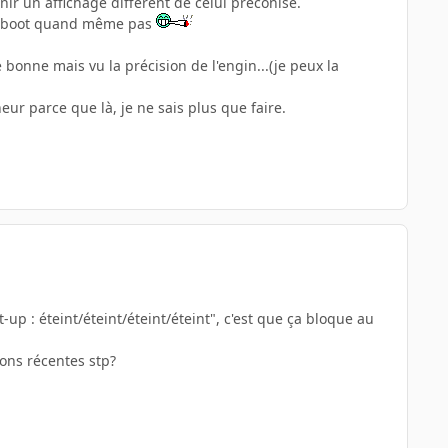
nir un affichage différent de celui préconisé.
 ne boot quand même pas
tre bonne mais vu la précision de l'engin...(je peux la
ur parce que là, je ne sais plus que faire.
t-up : éteint/éteint/éteint/éteint", c'est que ça bloque au
ions récentes stp?