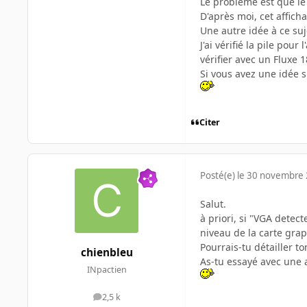
Le problème est que le 
D'après moi, cet affic
Une autre idée à ce suj
J'ai vérifié la pile pour
vérifier avec un Fluxe 
Si vous avez une idée s
Citer
Posté(e)
le 30 novembre
Salut.
à priori, si "VGA detect
niveau de la carte gra
Pourrais-tu détailler t
chienbleu
As-tu essayé avec une 
INpactien
2,5 k
messages