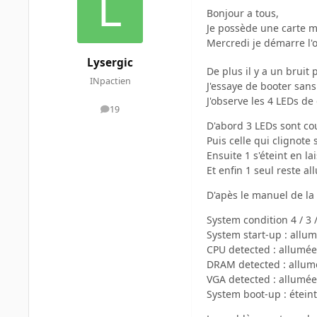
Bonjour a tous,
Je possède une carte m
Mercredi je démarre l
Lysergic
De plus il y a un bruit 
INpactien
J'essaye de booter sans
J'observe les 4 LEDs de
19
messages
D'abord 3 LEDs sont cou
Puis celle qui clignote
Ensuite 1 s'éteint en l
Et enfin 1 seul reste a
D'apès le manuel de la
System condition 4 / 3 /
System start-up : allu
CPU detected : allumée
DRAM detected : allumé
VGA detected : allumée/
System boot-up : éteint