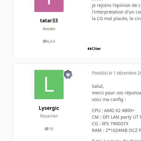
je rejoins l'opinion de
l'interpretation d'un c
la CG mal placée, le cir
tatar33
Ancien
6,4 k
messages
Citer
Posté(e)
le 1 décembre 
Salut,
merci pour vos réponse
voici ma config :
Lysergic
CPU : AMD X2 4800+
INpactien
CM : DFI LAN party UT
CG : XFX 7900GTX
19
RAM : 2*1024MB OCZ 
messages