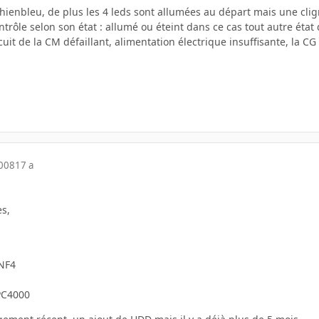
 chienbleu, de plus les 4 leds sont allumées au départ mais une cli
ontrôle selon son état : allumé ou éteint dans ce cas tout autre éta
cuit de la CM défaillant, alimentation électrique insuffisante, la CG 
2008
17 a
s,
 NF4
PC4000