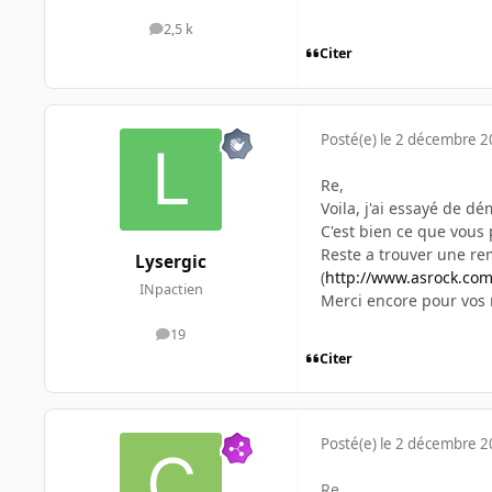
2,5 k
messages
Citer
Posté(e)
le 2 décembre 
Re,
Voila, j'ai essayé de 
C'est bien ce que vous p
Reste a trouver une re
Lysergic
(
http://www.asrock.co
INpactien
Merci encore pour vos
19
messages
Citer
Posté(e)
le 2 décembre 
Re,