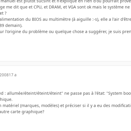
manuel est plutôt sucsint et n'explique en rien d'où pourrait prove
hage me dit que et CPU, et DRAM, et VGA sont ok mais le système
et ?
 l'alimentation du BIOS au multimètre (à aiguille :-s), elle a l'air d'ê
189 demain).
ur l'origine du problème ou quelque chose a suggérer, je suis prene
 2008
17 a
ed : allumée/éteint/éteint/éteint" ne passe pas à l'état: "System boo
phique.
on matériel (marques, modèles) et préciser si il y a eu des modificat
autre carte graphique?