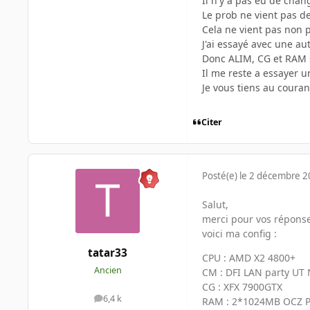
Il n'y a pas eu de chan
Le prob ne vient pas de
Cela ne vient pas non p
J'ai essayé avec une au
Donc ALIM, CG et RAM 
Il me reste a essayer 
Je vous tiens au couran
Citer
Posté(e)
le 2 décembre 
Salut,
merci pour vos réponse
voici ma config :
tatar33
CPU : AMD X2 4800+
Ancien
CM : DFI LAN party UT
CG : XFX 7900GTX
6,4 k
RAM : 2*1024MB OCZ 
messages