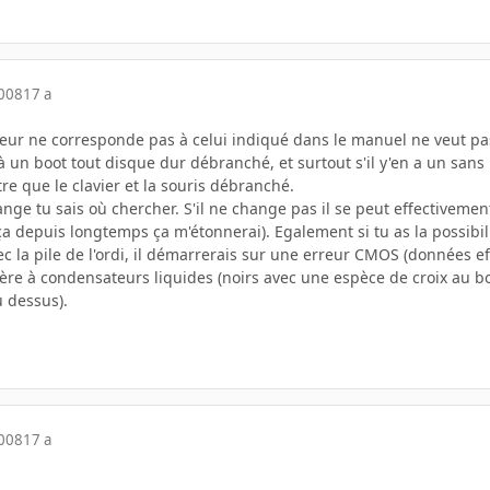
2008
17 a
uleur ne corresponde pas à celui indiqué dans le manuel ne veut pa
éjà un boot tout disque dur débranché, et surtout s'il y'en a un sans
e que le clavier et la souris débranché.
ge tu sais où chercher. S'il ne change pas il se peut effectivement
 depuis longtemps ça m'étonnerai). Egalement si tu as la possibili
c la pile de l'ordi, il démarrerais sur une erreur CMOS (données effa
 mère à condensateurs liquides (noirs avec une espèce de croix au bo
 dessus).
2008
17 a