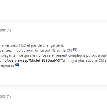
2008
17 a
démarrer sans HDD et pas de changement.
ensiez, il doit y avoir un circuit HS sur la CM
mplaçante... ce qui s'annonce relativement compliqué puisqu'a pa
m/mb/overview.asp?Model=939Dual-VSTA
), il n'y a plus aucune CM 
 réponses
2008
17 a