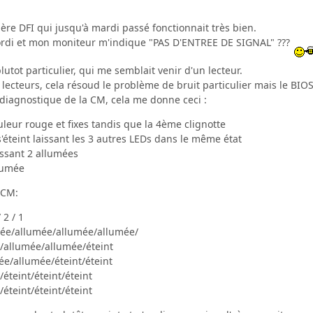
ère DFI qui jusqu'à mardi passé fonctionnait très bien.
'ordi et mon moniteur m'indique "PAS D'ENTREE DE SIGNAL" ???
plutot particulier, qui me semblait venir d'un lecteur.
 lecteurs, cela résoud le problème de bruit particulier mais le BIO
 diagnostique de la CM, cela me donne ceci :
leur rouge et fixes tandis que la 4ème clignotte
 s'éteint laissant les 3 autres LEDs dans le même état
aissant 2 allumées
llumée
 CM:
 2 / 1
mée/allumée/allumée/allumée/
/allumée/allumée/éteint
e/allumée/éteint/éteint
éteint/éteint/éteint
/éteint/éteint/éteint