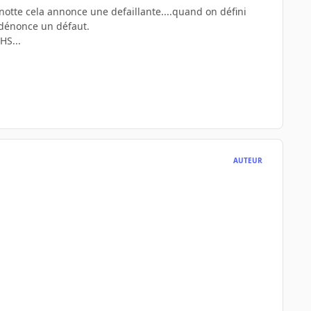
gnotte cela annonce une defaillante....quand on défini
t dénonce un défaut.
HS...
AUTEUR