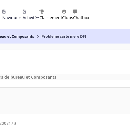
Naviguer
Activité
Classement
Clubs
Chatbox
reau et Composants
Probleme carte mere DFI
rs de bureau et Composants
 2008
17 a