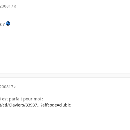
 2008
17 a
s ?
 2008
17 a
i est parfait pour moi :
/ctl/Claviers/33937...?affcode=clubic