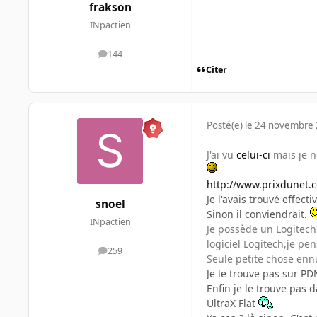
frakson
INpactien
144
messages
Citer
Posté(e)
le 24 novembre
J'ai vu
celui-ci
mais je ne
http://www.prixdunet.
Je l'avais trouvé effec
snoel
Sinon il conviendrait.
INpactien
Je possède un Logitech
logiciel Logitech,je pen
259
messages
Seule petite chose ennuy
Je le trouve pas sur PD
Enfin je le trouve pas 
UltraX Flat