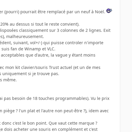
er (pourri) pourrait être remplacé par un neuf à Noël.
e 20% au dessus si tout le reste convient).
isposées classiquement sur 3 colonnes de 2 lignes. Exit
gnes), malheureusement.
ent, suivant, vol+/-) qui puisse controler n'importe
e suis fan de Winamp et VLC.
s acceptables que d'autre, la vague y étant moins
avec mon kit clavier/souris Trust actuel (et un de mes
s uniquement si je trouve pas.
plus même.
 j'ai pas besoin de 18 touches programmables). Vu le prix
n piège ? l'un plat et l'autre non peut-être ?), idem avec
 donc c'est le bon point. Que vaut cette marque ?
je dois acheter une souris en complément et c'est