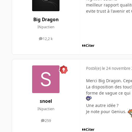
meilleur rapport qualit
evite trust à l'avenir 
Big Dragon
INpactien
12,2 k
messages
Citer
Posté(e)
le 24 novembre
Merci Big Dragon. Cepe
La disposition des touc
forme de vague ce qui
snoel
Une autre idée ?
INpactien
Je note pour Genius.
259
messages
Citer