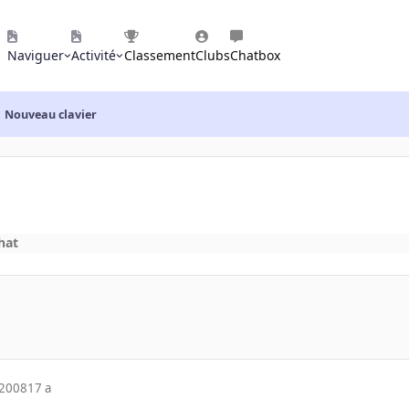
Naviguer
Activité
Classement
Clubs
Chatbox
Nouveau clavier
hat
 2008
17 a