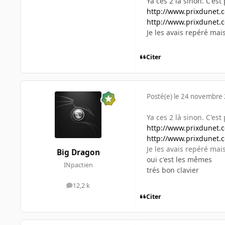
Ya ces 2 là sinon. C'est 
http://www.prixdunet.
http://www.prixdunet.
Je les avais repéré mais
Citer
Posté(e)
le 24 novembre
Ya ces 2 là sinon. C'est 
http://www.prixdunet.
http://www.prixdunet.
Je les avais repéré mais
Big Dragon
oui c'est les mêmes
INpactien
trés bon clavier
12,2 k
messages
Citer