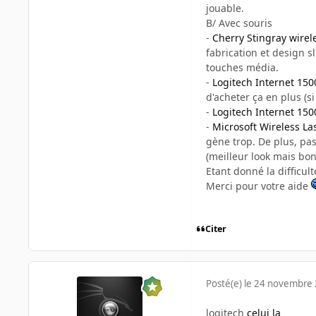
jouable.
B/ Avec souris
-
Cherry Stingray wire
fabrication et design s
touches média.
-
Logitech Internet 150
d'acheter ça en plus (si
-
Logitech Internet 15
-
Microsoft Wireless La
gène trop. De plus, pas
(meilleur look mais bon,
Etant donné la difficulté
Merci pour votre aide
Citer
Posté(e)
le 24 novembre
logitech
celui la