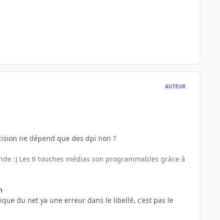
AUTEUR
récision ne dépend que des dpi non ?
monde :) Les 6 touches médias son programmables gràce à
m
que du net ya une erreur dans le libellé, c'est pas le