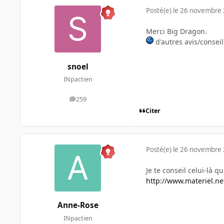
Posté(e)
le 26 novembre
Merci Big Dragon.
d'autres avis/conseil
snoel
INpactien
259
messages
Citer
Posté(e)
le 26 novembre
Je te conseil celui-là qu
http://www.materiel.net
Anne-Rose
INpactien