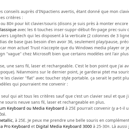
es conseils auprès d'INpactiens avertis, étant donné que mon clavi
s critères :
l, ou 80¤ pour kit clavier/souris (disons je suis près à monter encor
lassique
avec les 6 touches inser-suppr-début-fin-page prec-suiv d
viers Logitech qui les disposent à la verticale (2 colonnes de 3 li
as de base (pas besoin d'en avoir 36, seulement play/pause, précéd
se car mon actuel Trust n'accepte que du Windows media player or j
sign "vague" chez Microsoft bien que certains modèles ont l'air plu
luse, une sans fil, laser et rechargeable. C'est le bon point que j'ai 
époque). Néanmoins sur le dernier point, je garderai ptet ma souri
tre les clavier "flat" avec toucher style portable. ça serait le petit 
modèles qui pourraient me convenir :
 seul qui ait tous les critères sauf que c'est un clavier seul et que
ne souris neuve sans fil, laser et rechargeable en plus.
mium Keyboard ou Media Keyboard
à 25E pourrait convenir (y a-t-il u
ôté.
etallic
, à 25E. Je peux me prendre une belle souris en complément
ia Pro Keyboard
et
Digital Media Keyboard 3000
à 25-30¤. Là aussi 