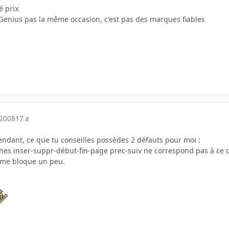
é prix
et Genius pas la même occasion, c'est pas des marques fiables
 2008
17 a
ndant, ce que tu conseilles possèdes 2 défauts pour moi :
hes inser-suppr-début-fin-page prec-suiv ne correspond pas à ce que 
 me bloque un peu.