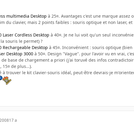
less multimedia Desktop
à 25¤. Avantages c'est une marque assez o
lim du clavier, mais 2 points faibles : souris optique et non laser,
0 Laser Cordless Desktop
à 40¤. Je ne lui voit qu'un seul inconvénie
 la souris le permet) ?
00 Rechargeable Desktop
à 45¤. Inconvénient : souris optique (bien
ser Desktop 3000
à 50¤. Design "Vague". pour l'avoir vu en vrai, c
 de base de chargement a priori (j'ai toruvé des infos contradictoi
 15¤ de plus...).
 à trouver le kit clavier-souris idéal, peut-être devrais-je m'orienter 
 2008
17 a