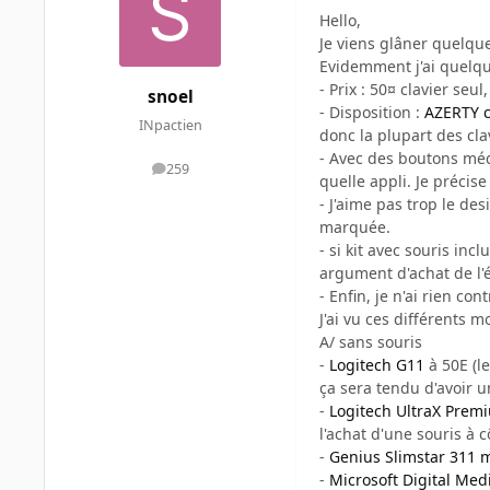
Hello,
Je viens glâner quelqu
Evidemment j'ai quelque
- Prix : 50¤ clavier seu
snoel
- Disposition :
AZERTY c
INpactien
donc la plupart des cla
- Avec des boutons médi
259
messages
quelle appli. Je préci
- J'aime pas trop le de
marquée.
- si kit avec souris inc
argument d'achat de l'
- Enfin, je n'ai rien con
J'ai vu ces différents 
A/ sans souris
-
Logitech G11
à 50E (le
ça sera tendu d'avoir u
-
Logitech UltraX Pre
l'achat d'une souris à c
-
Genius Slimstar 311 m
-
Microsoft Digital Med