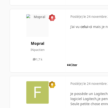
Posté(e)
le 24 novembre
J'ai vu
celui-ci
mais je ne
Mopral
INpactien
1,7 k
messages
Citer
Posté(e)
le 24 novembre
Je possède un Logitech
logiciel Logitech,je pen
Seule petite chose ennuy