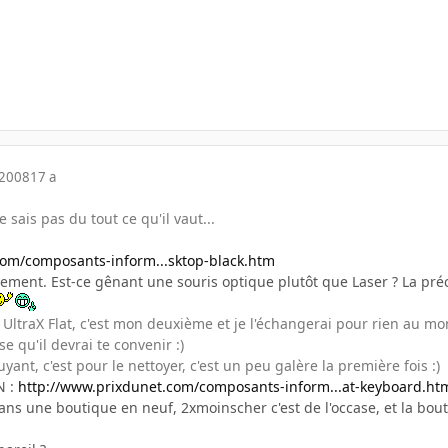
 2008
17 a
 sais pas du tout ce qu'il vaut...
com/composants-inform...sktop-black.htm
tivement. Est-ce gênant une souris optique plutôt que Laser ? La p
 UltraX Flat, c'est mon deuxième et je l'échangerai pour rien au 
se qu'il devrai te convenir :)
ant, c'est pour le nettoyer, c'est un peu galère la première fois :)
N :
http://www.prixdunet.com/composants-inform...at-keyboard.ht
dans une boutique en neuf, 2xmoinscher c'est de l'occase, et la bouti