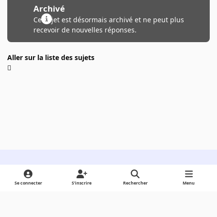
Archivé
Ce sujet est désormais archivé et ne peut plus
recevoir de nouvelles réponses.
Aller sur la liste des sujets
Light Mode
Dark Mode
System Preference
Se connecter
S’inscrire
Rechercher
Menu
Langue
Cookies
Powered by
Invision Community