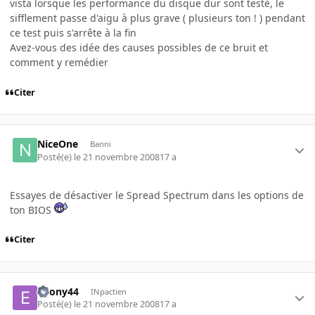
vista lorsque les performance du disque dur sont testé, le
sifflement passe d'aigu à plus grave ( plusieurs ton ! ) pendant
ce test puis s'arrête à la fin
Avez-vous des idée des causes possibles de ce bruit et
comment y remédier
Citer
NiceOne
Banni
Posté(e)
le 21 novembre 2008
17 a
Essayes de désactiver le Spread Spectrum dans les options de
ton BIOS
Citer
edony44
INpactien
Posté(e)
le 21 novembre 2008
17 a