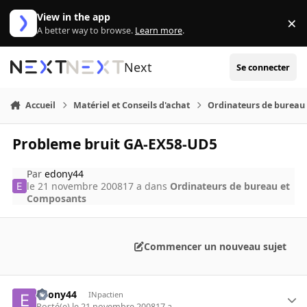
Aller au contenu
View in the app
×
Di
A better way to browse.
Learn more
.
Next
Se connecter
Accueil
Matériel et Conseils d'achat
Ordinateurs de bureau
Probleme bruit GA-EX58-UD5
Par
edony44
le 21 novembre 2008
17 a
dans
Ordinateurs de bureau et
Composants
Commencer un nouveau sujet
edony44
INpactien
Posté(e)
le 21 novembre 2008
17 a