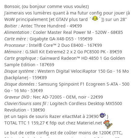
Bonsoir, (ou bonjour comme vous voulez)
J'aimerais vos lumières quant à ma futur config pour jouer (à
WoW principalement [et GTAIV plus tard
]) sur un 28"
Boitier :
Antec Three Hundred - 49€99
Alimentation :
Cooler Master Real Power M - 520W - 68€85
Carte mère :
Gigabyte GA-X48-DS5 - 195€99
Processeur :
Intel® Core™ 2 Duo E8400 - 167€99
Mémoire :
G.Skill Kit Extreme2 2 x 2 Go PC8500 PK - 89€59
Carte graphique :
Gainward Radeon™ HD 4850 1 Go Golden
Sample Edition - 187€69
Disque système :
Western Digital VelociRaptor 150 Go - 16 Mo
(backplane) - 159€89
Disque données :
Samsung Spinpoint F1 Ecogreen S-ATA - 500
Go - 16 Mo - 53€49
Graveur DVD :
Nec AD-7200S - OEM, noir - 22€99
Clavier/Souris sans fil :
Logitech Cordless Desktop MX5500
Revolution - 138€90
(et un tapis de souris Razer eXactMat à 23€90
)
TOTAL TTC 1 159,27 € fdp out chez Materiel.net
Le but de cette config est de coûter moins de 1200€ (TTC,