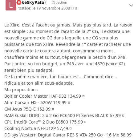
LukeSkyPator
INpactien
Posté(e)
le 19 novembre 2008
17 a
Le Xfire, c'est à l'acaht ou jamais. Mais pas plus tard. La raison
est simple : au moment de l'acaht de la 2° CG, il existera une
nouvelle gamme de CG dans laquelle une CG sera plus
puissante que ton XFire. Revendre la 1° carte et racheter une
nouvelle carte te coutera autant, consommera moins,
chauffera moins et surtout, t'épargnera le besoin d'un X48.
Par contre, vu ton budget, un P45 avec une 4870 (voire X2)
serait bien plu sadapté.
De la même manière, ton boitier est... Comment dire...
ridicule et ton alim sous-adaptée.
Ma proposition :
Boitier Cooler Master HAF-932 134,99 ¤
Alim Corsair HX - 620W 119,99 ¤
CM Asus P5Q-E 152,99 ¤
RAM G.Skill DDRII 2 x 2 Go PC6400 PI Series BLACK 67,99 ¤
CPU Intel® Core™ 2 Duo E8500 175,99 ¤
Cooling Noctua NH-U12P 57,49 ¤
DD sys Western Digital Caviar RE3 S-ATA 250 Go - 16 Mo 58,99