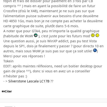
fdpin et frais de dossier pour paiement en 3 fois par CB
compris ^^ ) mais en ayant la possibilité de faire un futur
Crossfire (d'où le X48), maintenant je ne suis pas sur que
l'alimentation puisse subvenir aux besoins d'une deuxième
HD 4850 1Go, mais bon je ne compte pas acheter la deuxième
carte graphique de suite, plutôt dans 5-6 mois.
A noter que pour GTA4, peu m'importe la qualité graphique
(habitude de WoW
), c'est juste pour les futurs mod
Une question aussi, je suis WinXP addict, pas pu test Vista
depuis le SP1, dois-je finalement y passer ? (pour directx 10 en
autres, mais sous WoW je suis pas sur que ça soit utile!
)
Merci pour vos réponses !
Tokein
EDIT: après maintes rélfexions, need un boitier desktop (pour
gain de place ^^), donc si vous en avez un a conseiller
n'hésiter pas :)
- >
Silverstone Lascala LC17B
??
Citer