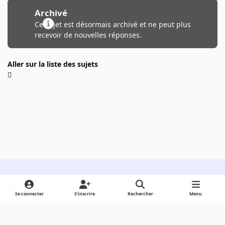
Archivé
Ce sujet est désormais archivé et ne peut plus
recevoir de nouvelles réponses.
Aller sur la liste des sujets
Light Mode
Dark Mode
System Preference
Se connecter
S’inscrire
Rechercher
Menu
Langue
Cookies
Powered by
Invision Community