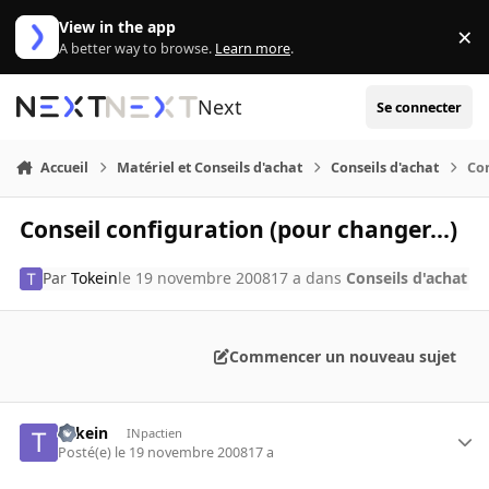
Aller au contenu
View in the app
×
Di
A better way to browse.
Learn more
.
Next
Se connecter
Accueil
Matériel et Conseils d'achat
Conseils d'achat
Con
Conseil configuration (pour changer...)
Par
Tokein
le 19 novembre 2008
17 a
dans
Conseils d'achat
Commencer un nouveau sujet
Tokein
INpactien
Posté(e)
le 19 novembre 2008
17 a