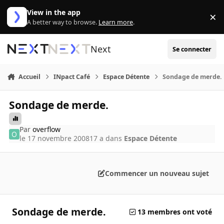
Aller au contenu
View in the app
×
Di
A better way to browse.
Learn more
.
Next
Se connecter
Accueil
INpact Café
Espace Détente
Sondage de merde.
Sondage de merde.
Par
overflow
le 17 novembre 2008
17 a
dans
Espace Détente
Commencer un nouveau sujet
Sondage de merde.
13 membres ont voté