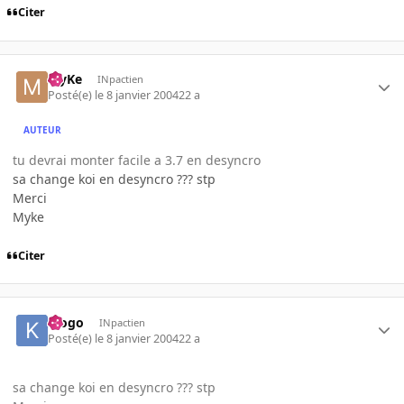
Citer
MyKe
INpactien
Posté(e)
le 8 janvier 2004
22 a
AUTEUR
tu devrai monter facile a 3.7 en desyncro
sa change koi en desyncro ??? stp
Merci
Myke
Citer
klogo
INpactien
Posté(e)
le 8 janvier 2004
22 a
sa change koi en desyncro ??? stp