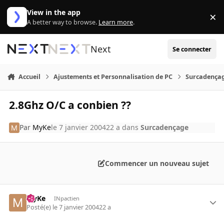
Aller au contenu
View in the app
×
Di
A better way to browse.
Learn more
.
Next
Se connecter
Accueil
Ajustements et Personnalisation de PC
Surcadença
2.8Ghz O/C a conbien ??
Par
MyKe
le 7 janvier 2004
22 a
dans
Surcadençage
Commencer un nouveau sujet
MyKe
INpactien
Posté(e)
le 7 janvier 2004
22 a