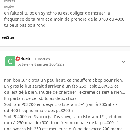
Merci
Myke
en faite si tu oc en synchro tu est obliger de monter la
frequence de ta ram et a moin de prendre de la 3700 ou 4000
tu peut pas oc a fond
Citer
Cyduck
INpactien
Posté(e)
le 8 janvier 2004
22 a
non bon 3.7 c ptet un peu haut, ca chaufferait bcp pour rien.
En gros le but serait d'arriver à un fsb 250 , soit 2.8@3.5 ce
qui est déjà bien, inutile de chercher l'extreme ca sert a rien...
En partant de ce fsb tu as deux choix :
Soit ram PC3200 en desyncro fsb/ram 5/4 (ram à 200mhz -
ddr400 freq nominale des pc3200-)
Soit PC4000 en Syncro (si t'as suivi, ratio fsb/ram 1/1 , et donc
ram à 250mhz -ddr500 donc freq nominale de la pc4000...)
une syncro fsb 250 est meilleure qu'une desyncro 200 meme