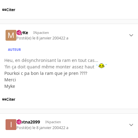
Citer
MyKe
INpactien
Posté(e)
le 8 janvier 2004
22 a
AUTEUR
Heu, en désynchronisant la ram en tout cas...
'fin ça doit quand même monter assez haut
Pourkoi c pa bon la ram que je pren ????
Merci
Myke
Citer
inotna2099
INpactien
Posté(e)
le 8 janvier 2004
22 a