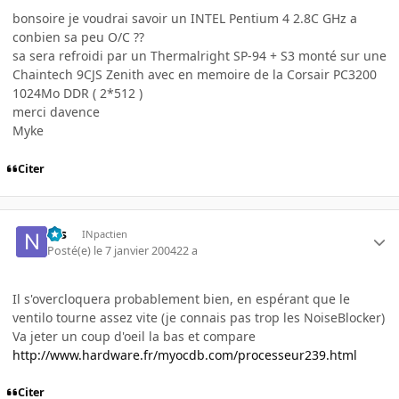
bonsoire je voudrai savoir un INTEL Pentium 4 2.8C GHz a
conbien sa peu O/C ??
sa sera refroidi par un Thermalright SP-94 + S3 monté sur une
Chaintech 9CJS Zenith avec en memoire de la Corsair PC3200
1024Mo DDR ( 2*512 )
merci davence
Myke
Citer
Nis
INpactien
Posté(e)
le 7 janvier 2004
22 a
Il s'overcloquera probablement bien, en espérant que le
ventilo tourne assez vite (je connais pas trop les NoiseBlocker)
Va jeter un coup d'oeil la bas et compare
http://www.hardware.fr/myocdb.com/processeur239.html
Citer