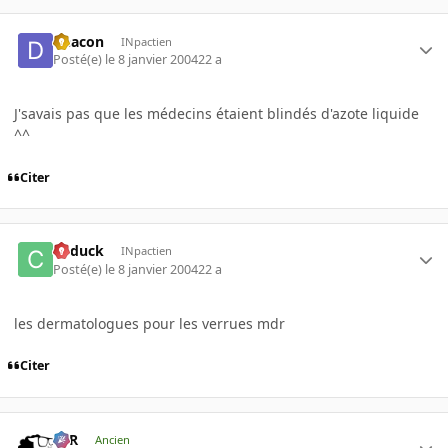
Deacon
INpactien
Posté(e)
le 8 janvier 2004
22 a
J'savais pas que les médecins étaient blindés d'azote liquide
^^
Citer
Cyduck
INpactien
Posté(e)
le 8 janvier 2004
22 a
les dermatologues pour les verrues mdr
Citer
KzR
Ancien