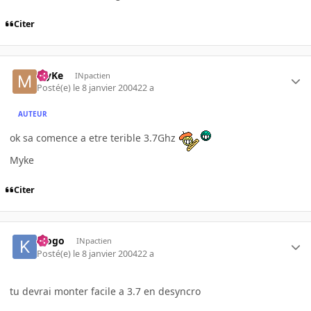
Citer
MyKe
INpactien
Posté(e)
le 8 janvier 2004
22 a
AUTEUR
ok sa comence a etre terible 3.7Ghz
Myke
Citer
klogo
INpactien
Posté(e)
le 8 janvier 2004
22 a
tu devrai monter facile a 3.7 en desyncro