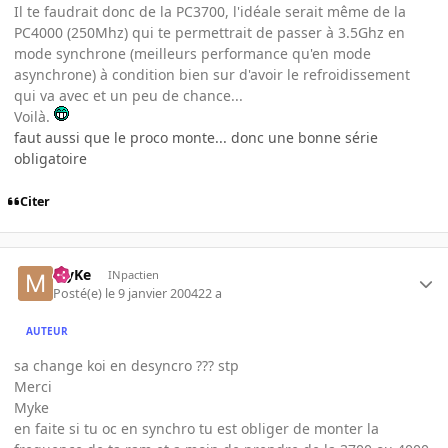
Il te faudrait donc de la PC3700, l'idéale serait même de la
PC4000 (250Mhz) qui te permettrait de passer à 3.5Ghz en
mode synchrone (meilleurs performance qu'en mode
asynchrone) à condition bien sur d'avoir le refroidissement
qui va avec et un peu de chance...
Voilà.
faut aussi que le proco monte... donc une bonne série
obligatoire
Citer
MyKe
INpactien
Posté(e)
le 9 janvier 2004
22 a
AUTEUR
sa change koi en desyncro ??? stp
Merci
Myke
en faite si tu oc en synchro tu est obliger de monter la