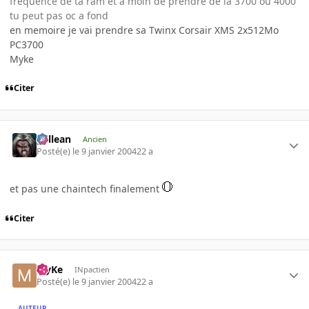
frequence de ta ram et a moin de prendre de la 3700 ou 4000
tu peut pas oc a fond
en memoire je vai prendre sa Twinx Corsair XMS 2x512Mo
PC3700
Myke
Citer
gallean
Ancien
Posté(e)
le 9 janvier 2004
22 a
et pas une chaintech finalement
Citer
MyKe
INpactien
Posté(e)
le 9 janvier 2004
22 a
AUTEUR