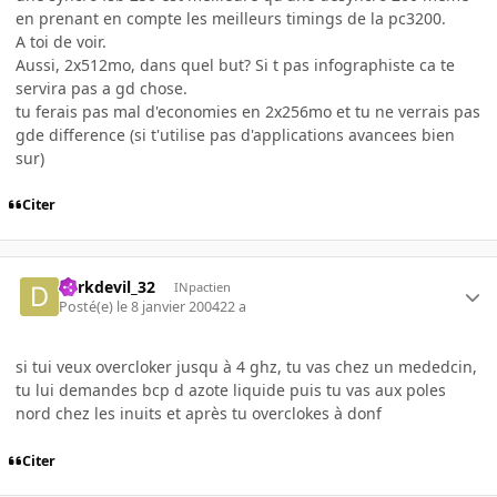
en prenant en compte les meilleurs timings de la pc3200.
A toi de voir.
Aussi, 2x512mo, dans quel but? Si t pas infographiste ca te
servira pas a gd chose.
tu ferais pas mal d'economies en 2x256mo et tu ne verrais pas
gde difference (si t'utilise pas d'applications avancees bien
sur)
Citer
darkdevil_32
INpactien
Posté(e)
le 8 janvier 2004
22 a
si tui veux overcloker jusqu à 4 ghz, tu vas chez un mededcin,
tu lui demandes bcp d azote liquide puis tu vas aux poles
nord chez les inuits et après tu overclokes à donf
Citer