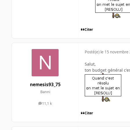
Citer
Posté(e)
le 15 novembre
Salut,
ton budget général c'e
nemesis93_75
Banni
11,1 k
messages
Citer