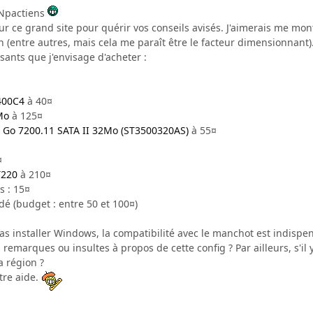
INpactiens
sur ce grand site pour quérir vos conseils avisés. J'aimerais me m
 (entre autres, mais cela me paraît être le facteur dimensionnant)
osants que j'envisage d'acheter :
400C4
à 40¤
2Mo
à 125¤
 Go 7200.11 SATA II 32Mo (ST3500320AS)
à 55¤
¤
T220
à 210¤
s : 15¤
dé (budget : entre 50 et 100¤)
 installer Windows, la compatibilité avec le manchot est indispe
 remarques ou insultes à propos de cette config ? Par ailleurs, s'i
 région ?
tre aide.