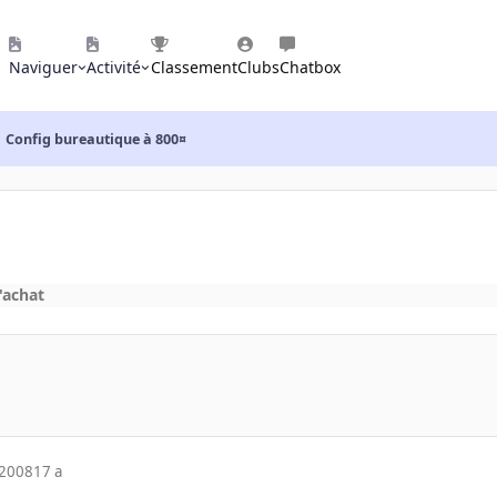
Naviguer
Activité
Classement
Clubs
Chatbox
Config bureautique à 800¤
'achat
 2008
17 a