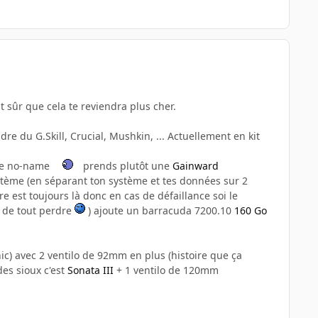
 sûr que cela te reviendra plus cher.
re du G.Skill, Crucial, Mushkin, ... Actuellement en kit
une no-name
prends plutôt une
Gainward
ystème (en séparant ton système et tes données sur 2
re est toujours là donc en cas de défaillance soi le
e de tout perdre
) ajoute un barracuda 7200.10
160 Go
c) avec 2 ventilo de 92mm en plus (histoire que ça
des sioux c'est
Sonata III
+ 1 ventilo de 120mm