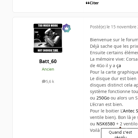
Citer
Posté(e)
le 15 novembre
Bienvenue sur le foru
Déjà sache que les prix
Ensuite certains élémen
La mémoire vive: Corsai
Batt_60
de 4Go il y a
ça
Ancien
Pour la carte graphiqu
Le disque dur est bien 
5,6 k
messages
disques distinct cela a
système fonctionne tou
ou
250Go
ou alors un 
L'écran est bien.
Pour le boitier L'
Antec 
ventile bien). Bon là j
ou
NSK6580
+ 2 ventil
Voilà