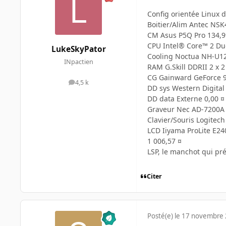
Config orientée Linux 
Boitier/Alim Antec NSK
CM Asus P5Q Pro 134,9
CPU Intel® Core™ 2 Du
LukeSkyPator
Cooling Noctua NH-U12
INpactien
RAM G.Skill DDRII 2 x 
CG Gainward GeForce 9
4,5 k
messages
DD sys Western Digital
DD data Externe 0,00 ¤
Graveur Nec AD-7200A 
Clavier/Souris Logitec
LCD Iiyama ProLite E2
1 006,57 ¤
LSP, le manchot qui pré
Citer
Posté(e)
le 17 novembre