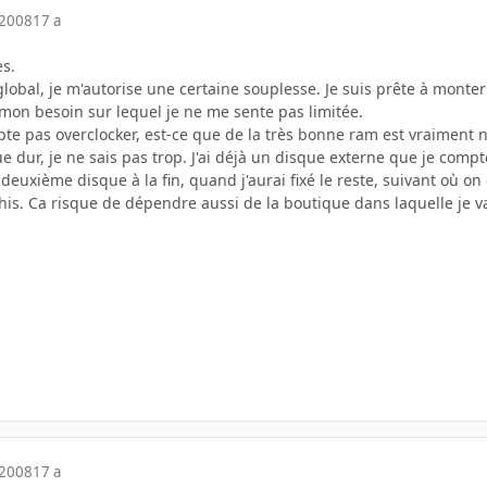
 2008
17 a
s.
obal, je m'autorise une certaine souplesse. Je suis prête à monter 
 mon besoin sur lequel je ne me sente pas limitée.
e pas overclocker, est-ce que de la très bonne ram est vraiment né
 dur, je ne sais pas trop. J'ai déjà un disque externe que je comp
 deuxième disque à la fin, quand j'aurai fixé le reste, suivant où on
léchis. Ca risque de dépendre aussi de la boutique dans laquelle je v
 2008
17 a