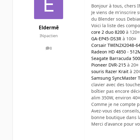
Bonjour à tous, chers 
Je viens de m'inscrire 
du Blender sous Debian
Voici la liste des comp
Eldermê
core 2 duo 8200
à 120¤
INpactien
GA-EP45-DS3R
à 100¤
Corsair TWIN2X2048-6
8
messages
Radeon HD 4850 - 51
Seagate Barracuda 500
Pioneer DVR-215
à 20¤
souris Razer Krait
à 20
Samsung SyncMaster 
clavier avec des touche
boîtier pas encore déci
alim 350W, environ 40¤
Comme je ne compte pas
Avez-vous des conseils,
bonne boutique dans la
Merci d'avance pour vo