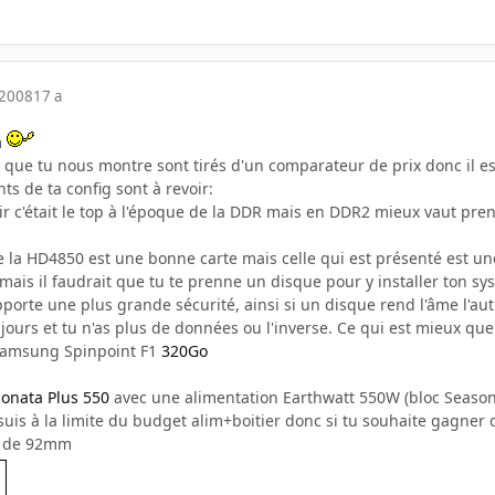
 2008
17 a
m
 que tu nous montre sont tirés d'un comparateur de prix donc il est
ts de ta config sont à revoir:
r c'était le top à l'époque de la DDR mais en DDR2 mieux vaut prend
e la HD4850 est une bonne carte mais celle qui est présenté est 
mais il faudrait que tu te prenne un disque pour y installer ton s
pporte une plus grande sécurité, ainsi si un disque rend l'âme l'aut
jours et tu n'as plus de données ou l'inverse. Ce qui est mieux qu
Samsung Spinpoint F1
320Go
Sonata Plus 550
avec une alimentation Earthwatt 550W (bloc Seasoni
e suis à la limite du budget alim+boitier donc si tu souhaite gagner 
o de 92mm