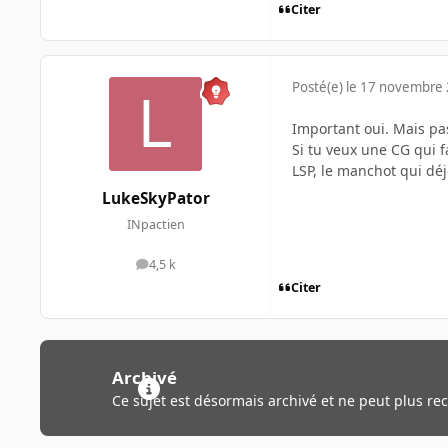
Citer
Posté(e)
le 17 novembre
Important oui. Mais pas 
Si tu veux une CG qui f
LSP, le manchot qui dé
LukeSkyPator
INpactien
4,5 k
messages
Citer
Archivé
Ce sujet est désormais archivé et ne peut plus re