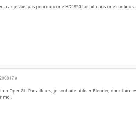
eu, car je vois pas pourquoi une HD4850 faisait dans une configu
 2008
17 a
en OpenGL. Par ailleurs, je souhaite utiliser Blender, donc faire 
r moi.