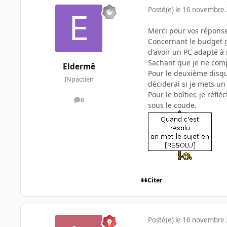
Posté(e)
le 16 novembre
Merci pour vos réponse
Concernant le budget gl
d'avoir un PC adapté à
Sachant que je ne compt
Eldermê
Pour le deuxième disque
INpactien
déciderai si je mets un
Pour le boîtier, je réf
8
messages
sous le coude.
Citer
Posté(e)
le 16 novembre