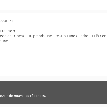
 2008
17 a
utilisé :)
asse de l'OpenGL, tu prends une FireGL ou une Quadro... Et là rien
jeune
cevoir de nouvelles réponses.