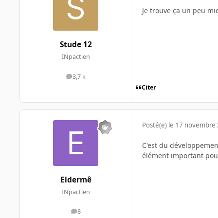
Je trouve ça un peu mi
Stude 12
INpactien
3,7 k
messages
Citer
Posté(e)
le 17 novembre
C'est du développement 
élément important pou
Eldermê
INpactien
8
messages