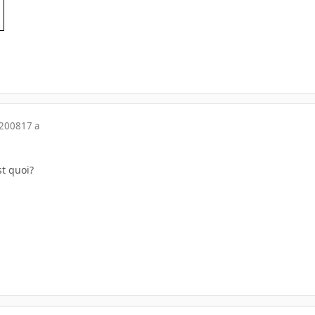
 2008
17 a
st quoi?