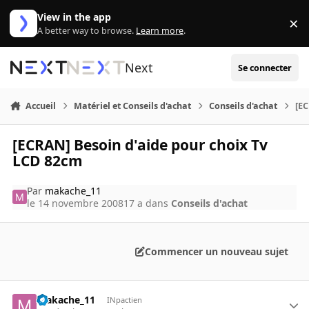
Aller au contenu
View in the app
×
Di
A better way to browse.
Learn more
.
Next
Se connecter
Accueil
Matériel et Conseils d'achat
Conseils d'achat
[EC
[ECRAN] Besoin d'aide pour choix Tv
LCD 82cm
Par
makache_11
le 14 novembre 2008
17 a
dans
Conseils d'achat
Commencer un nouveau sujet
makache_11
INpactien