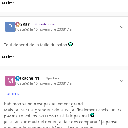
Citer
PoSKaY
Stormtrooper
Posté(e)
le 15 novembre 2008
17 a
Tout dépend de la taille du salon
Citer
makache_11
INpactien
Posté(e)
le 15 novembre 2008
17 a
AUTEUR
bah mon salon n'est pas tellement grand.
Mais j'ai revu la grandeur de la tv. j'ai finalement choisi un 37"
(94cm). Le Philips 37PFL5603H à l'air pas mal
.
Je l'ai vu sur matériel.net et j'ai fait des comparatif je pense
que pour le rapport qualité/prix il vaut le coup