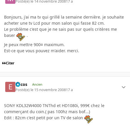
Posté(e)
le 14 novembre 2008
17 a
Bonjours, j'ai ma tv qui grillé la semaine dernière. je souhaite
acheter une tv Lcd pour mon salon qui fasse 82 cm.
Le problème c'est que je ne sais pas sur quels critères me
baser
.
Je peux mettre 900¤ maximum.
Est-ce que vous pouvez m'aider. merci.
Citer
Ericos
Ancien
Posté(e)
le 15 novembre 2008
17 a
SONY KDL32W4000 TNThd et HD1080i, 999€ chez le
commerçant du coin.( pas 100hz mais bof...)
Edit : 82cm c'est petit por un TV de salon