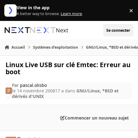
Aller au contenu
View in the app
×
Di
A better way to browse.
Learn more
.
Next
Se connecter
Accueil
Systèmes d'exploitation
GNU/Linux, *BSD et dérivé
Linux Live USB sur clé Emtec: Erreur au
boot
Par
pascal.olisbo
le 14 novembre 2008
17 a
dans
GNU/Linux, *BSD et
dérivés d'UNIX
Commencer un nouveau sujet