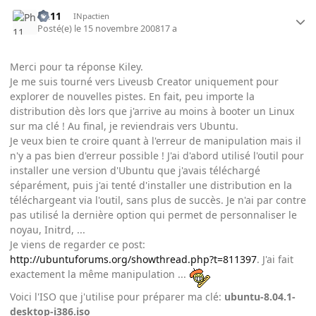
Ph11
INpactien
Posté(e)
le 15 novembre 2008
17 a
Merci pour ta réponse Kiley.
Je me suis tourné vers Liveusb Creator uniquement pour
explorer de nouvelles pistes. En fait, peu importe la
distribution dès lors que j'arrive au moins à booter un Linux
sur ma clé ! Au final, je reviendrais vers Ubuntu.
Je veux bien te croire quant à l'erreur de manipulation mais il
n'y a pas bien d'erreur possible ! J'ai d'abord utilisé l'outil pour
installer une version d'Ubuntu que j'avais téléchargé
séparément, puis j'ai tenté d'installer une distribution en la
téléchargeant via l'outil, sans plus de succès. Je n'ai par contre
pas utilisé la dernière option qui permet de personnaliser le
noyau, Initrd, ...
Je viens de regarder ce post:
http://ubuntuforums.org/showthread.php?t=811397
. J'ai fait
exactement la même manipulation ...
Voici l'ISO que j'utilise pour préparer ma clé:
ubuntu-8.04.1-
desktop-i386.iso