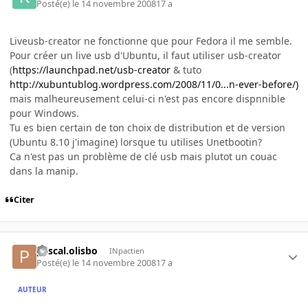
Posté(e)
le 14 novembre 2008
17 a
Liveusb-creator ne fonctionne que pour Fedora il me semble.
Pour créer un live usb d'Ubuntu, il faut utiliser usb-creator
(
https://launchpad.net/usb-creator
& tuto
http://xubuntublog.wordpress.com/2008/11/0...n-ever-before/)
mais malheureusement celui-ci n'est pas encore dispnnible
pour Windows.
Tu es bien certain de ton choix de distribution et de version
(Ubuntu 8.10 j'imagine) lorsque tu utilises Unetbootin?
Ca n'est pas un problème de clé usb mais plutot un couac
dans la manip.
Citer
pascal.olisbo
INpactien
Posté(e)
le 14 novembre 2008
17 a
AUTEUR