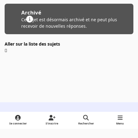
Archivé
Ce sujet est désormais archivé et ne peut plus
recevoir de nouvelles réponses.
Aller sur la liste des sujets
Light Mode
Dark Mode
System Preference
Se connecter
S’inscrire
Rechercher
Menu
Langue
Cookies