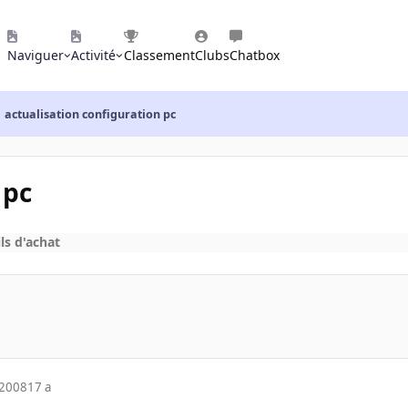
Naviguer
Activité
Classement
Clubs
Chatbox
actualisation configuration pc
 pc
ls d'achat
 2008
17 a