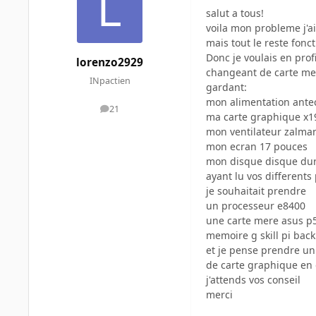
salut a tous!
voila mon probleme j'a
mais tout le reste fonc
Donc je voulais en prof
lorenzo2929
changeant de carte me
INpactien
gardant:
mon alimentation ante
21
messages
ma carte graphique x1
mon ventilateur zalma
mon ecran 17 pouces
mon disque disque dur 
ayant lu vos differents 
je souhaitait prendre
un processeur e8400
une carte mere asus p
memoire g skill pi bac
et je pense prendre un
de carte graphique en
j'attends vos conseil
merci