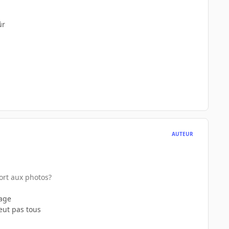
ûr
AUTEUR
port aux photos?
tage
eut pas tous