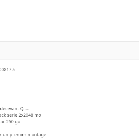
2008
17 a
decevant Q.....
lack serie 2x2048 mo
iar 250 go
ur un premier montage