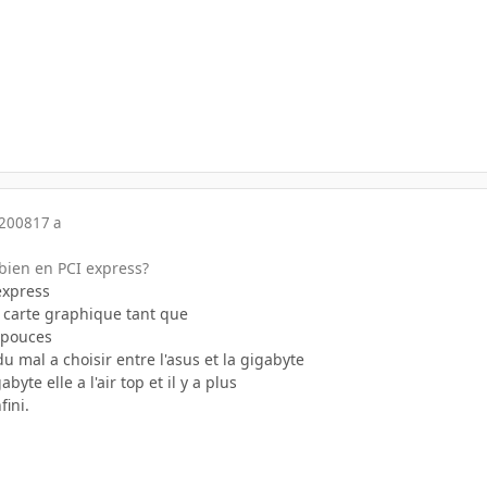
 2008
17 a
 bien en PCI express?
 express
e carte graphique tant que
 pouces
du mal a choisir entre l'asus et la gigabyte
abyte elle a l'air top et il y a plus
ini.