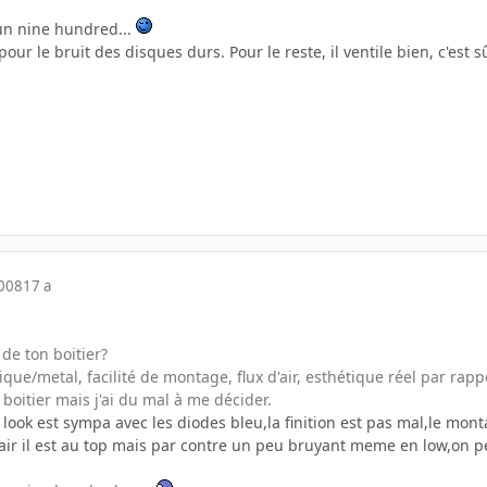
un nine hundred...
 pour le bruit des disques durs. Pour le reste, il ventile bien, c'est s
2008
17 a
de ton boitier?
tique/metal, facilité de montage, flux d'air, esthétique réel par rap
 boitier mais j'ai du mal à me décider.
le look est sympa avec les diodes bleu,la finition est pas mal,le mon
d'air il est au top mais par contre un peu bruyant meme en low,on p