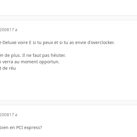
 2008
17 a
Deluxe voire E si tu peux et si tu as envie d'overclocker.
¤ de plus. Il ne faut pas hésiter.
 on verra au moment opportun.
t de réu
 2008
17 a
 bien en PCI express?