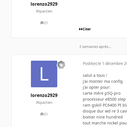
lorenzo2929
INpactien
21
messages
Citer
2 semaines après...
Posté(e)
le 1 décembre 
salut a tous !
j'ai monter ma config
j'ai opter pour:
carte mère p5Q-pro
lorenzo2929
processeur e8500 step 
INpactien
ram gskill PC6400 PI b
disque dur wd re 3 cav
21
messages
boitier nine hundred
tout marche nickel po