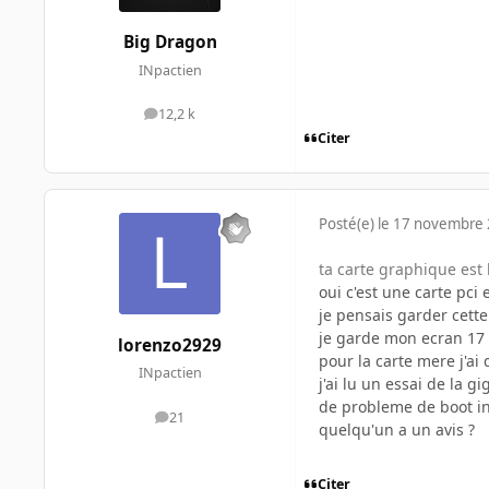
Big Dragon
INpactien
12,2 k
messages
Citer
Posté(e)
le 17 novembre
ta carte graphique est
oui c'est une carte pci
je pensais garder cett
je garde mon ecran 17
lorenzo2929
pour la carte mere j'ai 
INpactien
j'ai lu un essai de la gig
de probleme de boot inf
21
messages
quelqu'un a un avis ?
Citer