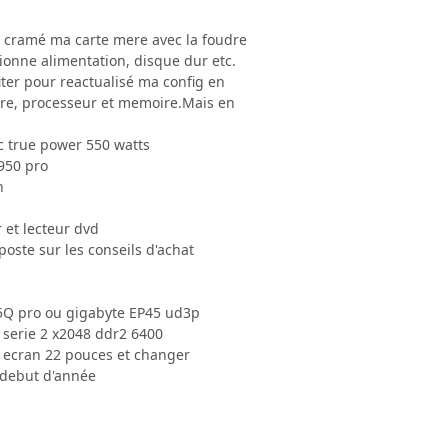
i cramé ma carte mere avec la foudre
tionne alimentation, disque dur etc.
iter pour reactualisé ma config en
re, processeur et memoire.Mais en
c true power 550 watts
950 pro
n
et lecteur dvd
poste sur les conseils d'achat
5Q pro ou gigabyte EP45 ud3p
k serie 2 x2048 ddr2 6400
 ecran 22 pouces et changer
 debut d'année