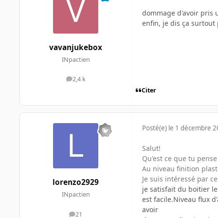
dommage d'avoir pris 
enfin, je dis ça surtout
vavanjukebox
INpactien
2,4 k
messages
Citer
Posté(e)
le 1 décembre 
Salut!
Qu'est ce que tu pense 
Au niveau finition plas
Je suis intéressé par ce
lorenzo2929
je satisfait du boitier 
INpactien
est facile.Niveau flux 
avoir
21
messages