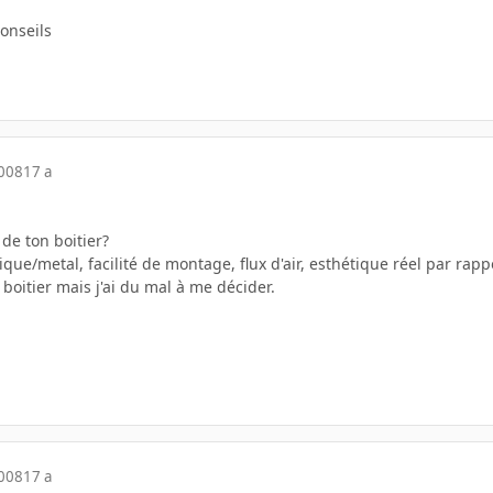
onseils
2008
17 a
de ton boitier?
tique/metal, facilité de montage, flux d'air, esthétique réel par rap
 boitier mais j'ai du mal à me décider.
2008
17 a