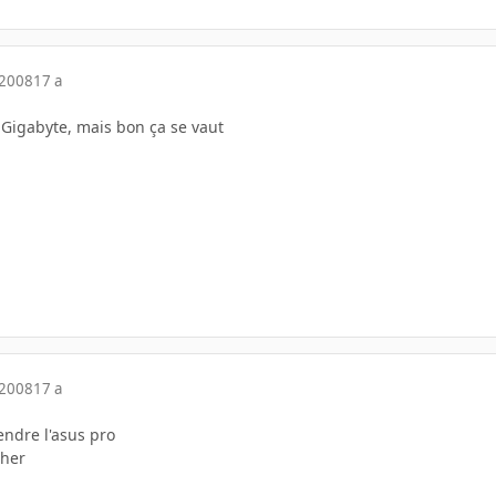
 2008
17 a
a Gigabyte, mais bon ça se vaut
 2008
17 a
endre l'asus pro
cher