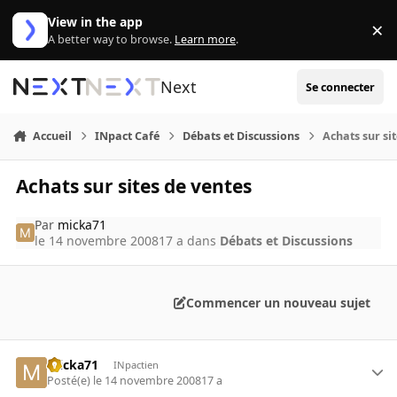
Aller au contenu
View in the app
×
Di
A better way to browse.
Learn more
.
Next
Se connecter
Accueil
INpact Café
Débats et Discussions
Achats sur si
Achats sur sites de ventes
Par
micka71
le 14 novembre 2008
17 a
dans
Débats et Discussions
Commencer un nouveau sujet
micka71
INpactien
Posté(e)
le 14 novembre 2008
17 a