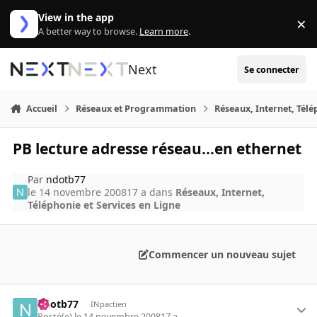
Aller au contenu
View in the app
×
Di
A better way to browse.
Learn more
.
Next
Se connecter
Accueil
Réseaux et Programmation
Réseaux, Internet, Télé
PB lecture adresse réseau...en ethernet
Par
ndotb77
le 14 novembre 2008
17 a
dans
Réseaux, Internet,
Téléphonie et Services en Ligne
Commencer un nouveau sujet
ndotb77
INpactien
Posté(e)
le 14 novembre 2008
17 a