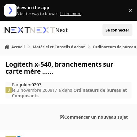
Aller au contenu
View in the app
×
Di
A better way to browse.
Learn more
.
Next
Se connecter
Accueil
Matériel et Conseils d'achat
Ordinateurs de bureau
Logitech x-540, branchements sur
carte mère ......
Par
julien0207
le 3 novembre 2008
17 a
dans
Ordinateurs de bureau et
Composants
Commencer un nouveau sujet