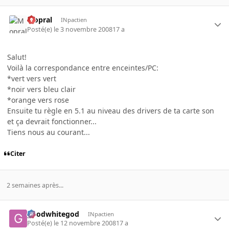
Mopral
INpactien
Posté(e)
le 3 novembre 2008
17 a
Salut!
Voilà la correspondance entre enceintes/PC:
*vert vers vert
*noir vers bleu clair
*orange vers rose
Ensuite tu règle en 5.1 au niveau des drivers de ta carte son
et ça devrait fonctionner...
Tiens nous au courant...
Citer
2 semaines après...
goodwhitegod
INpactien
Posté(e)
le 12 novembre 2008
17 a