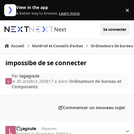
Aller au contenu
View in the app
×
Di
A better way to browse.
Learn more
.
Next
Se connecter
Accueil
Matériel et Conseils d'achat
Ordinateurs de bureau
impossibe de se connecter
Par
lagagoule
le 30 octobre 2008
17 a
dans
Ordinateurs de bureau et
Composants
Commencer un nouveau sujet
lagagoule
INpactien
Posté(e)
le 30 octobre 2008
17 a