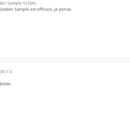
den Sample 512Mo
 Golden Sample est efficace, je pense.
008
17 a
édiée.