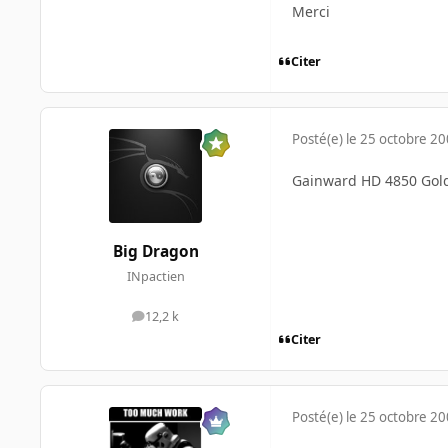
Merci
Citer
Posté(e)
le 25 octobre 2
Gainward HD 4850 Gol
Big Dragon
INpactien
12,2 k
messages
Citer
Posté(e)
le 25 octobre 2