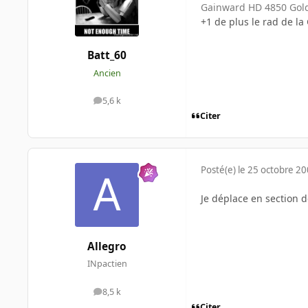
Gainward HD 4850 Gol
+1 de plus le rad de la
Batt_60
Ancien
5,6 k
messages
Citer
Posté(e)
le 25 octobre 2
Je déplace en section d
Allegro
INpactien
8,5 k
messages
Citer