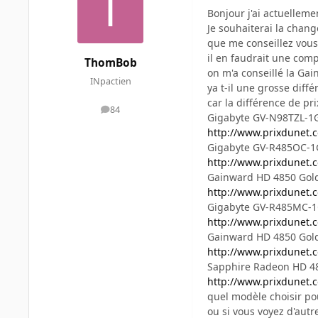
Bonjour j'ai actuellem
Je souhaiterai la chang
que me conseillez vou
il en faudrait une com
ThomBob
on m'a conseillé la G
INpactien
ya t-il une grosse diff
car la différence de pr
84
messages
Gigabyte GV-N98TZL-1G
http://www.prixdunet.
Gigabyte GV-R485OC-1
http://www.prixdunet.
Gainward HD 4850 Gol
http://www.prixdunet.
Gigabyte GV-R485MC-1
http://www.prixdunet.
Gainward HD 4850 Gol
http://www.prixdunet
Sapphire Radeon HD 4
http://www.prixdunet.
quel modèle choisir pou
ou si vous voyez d'autr