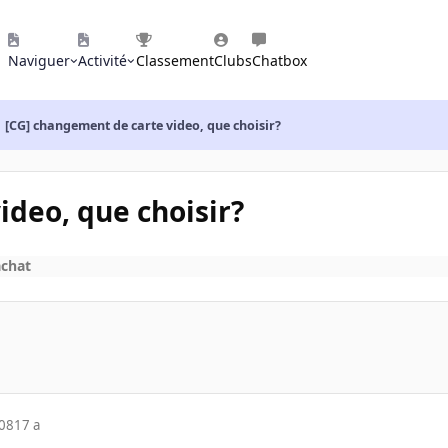
Naviguer
Activité
Classement
Clubs
Chatbox
[CG] changement de carte video, que choisir?
ideo, que choisir?
achat
008
17 a