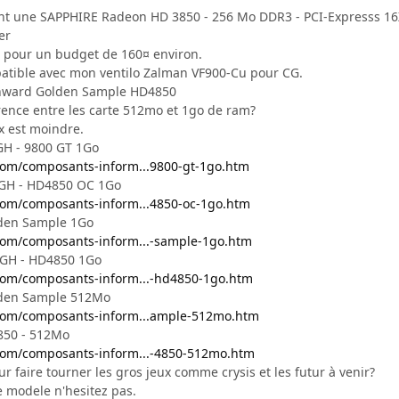
ent une SAPPHIRE Radeon HD 3850 - 256 Mo DDR3 - PCI-Expresss 16
er
s pour un budget de 160¤ environ.
patible avec mon ventilo Zalman VF900-Cu pour CG.
ainward Golden Sample HD4850
érence entre les carte 512mo et 1go de ram?
ix est moindre.
H - 9800 GT 1Go
com/composants-inform...9800-gt-1go.htm
GH - HD4850 OC 1Go
com/composants-inform...4850-oc-1go.htm
den Sample 1Go
com/composants-inform...-sample-1go.htm
GH - HD4850 1Go
com/composants-inform...-hd4850-1go.htm
den Sample 512Mo
.com/composants-inform...ample-512mo.htm
850 - 512Mo
com/composants-inform...-4850-512mo.htm
r faire tourner les gros jeux comme crysis et les futur à venir?
e modele n'hesitez pas.