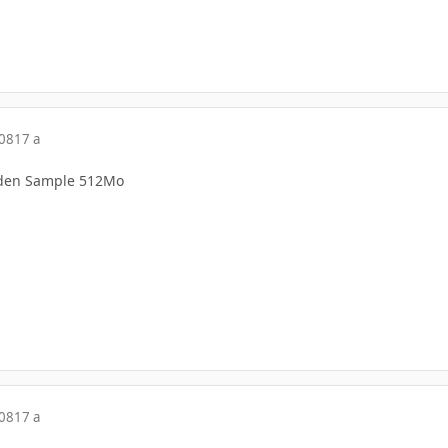
008
17 a
den Sample 512Mo
008
17 a