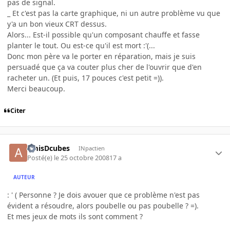
pas de signal.
_ Et c'est pas la carte graphique, ni un autre problème vu que
y'a un bon vieux CRT dessus.
Alors... Est-il possible qu'un composant chauffe et fasse
planter le tout. Ou est-ce qu'il est mort :'(...
Donc mon père va le porter en réparation, mais je suis
persuadé que ça va couter plus cher de l'ouvrir que d'en
racheter un. (Et puis, 17 pouces c'est petit =)).
Merci beaucoup.
Citer
amisDcubes
INpactien
Posté(e)
le 25 octobre 2008
17 a
AUTEUR
: ' ( Personne ? Je dois avouer que ce problème n'est pas
évident a résoudre, alors poubelle ou pas poubelle ? =).
Et mes jeux de mots ils sont comment ?