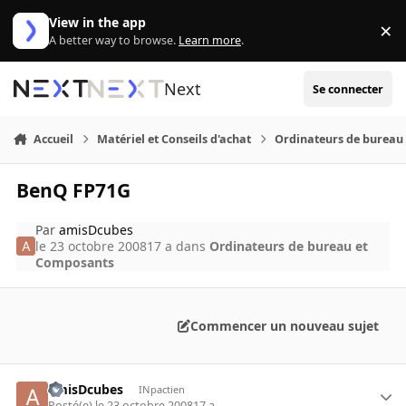
Aller au contenu
View in the app
×
Di
A better way to browse.
Learn more
.
Next
Se connecter
Accueil
Matériel et Conseils d'achat
Ordinateurs de bureau
BenQ FP71G
Par
amisDcubes
le 23 octobre 2008
17 a
dans
Ordinateurs de bureau et
Composants
Commencer un nouveau sujet
amisDcubes
INpactien
Posté(e)
le 23 octobre 2008
17 a