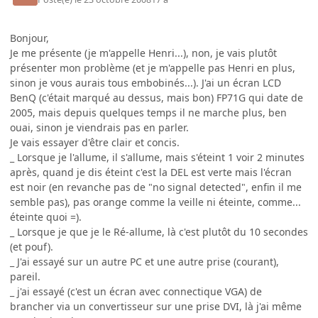
Bonjour,
Je me présente (je m'appelle Henri...), non, je vais plutôt
présenter mon problème (et je m'appelle pas Henri en plus,
sinon je vous aurais tous embobinés...). J'ai un écran LCD
BenQ (c'était marqué au dessus, mais bon) FP71G qui date de
2005, mais depuis quelques temps il ne marche plus, ben
ouai, sinon je viendrais pas en parler.
Je vais essayer d'être clair et concis.
_ Lorsque je l'allume, il s'allume, mais s'éteint 1 voir 2 minutes
après, quand je dis éteint c'est la DEL est verte mais l'écran
est noir (en revanche pas de "no signal detected", enfin il me
semble pas), pas orange comme la veille ni éteinte, comme...
éteinte quoi =).
_ Lorsque je que je le Ré-allume, là c'est plutôt du 10 secondes
(et pouf).
_ J'ai essayé sur un autre PC et une autre prise (courant),
pareil.
_ j'ai essayé (c'est un écran avec connectique VGA) de
brancher via un convertisseur sur une prise DVI, là j'ai même