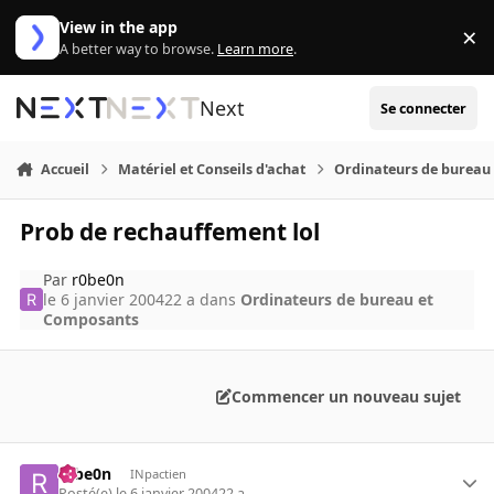
Aller au contenu
View in the app
×
Di
A better way to browse.
Learn more
.
Next
Se connecter
Accueil
Matériel et Conseils d'achat
Ordinateurs de bureau
Prob de rechauffement lol
Par
r0be0n
le 6 janvier 2004
22 a
dans
Ordinateurs de bureau et
Composants
Commencer un nouveau sujet
r0be0n
INpactien
Posté(e)
le 6 janvier 2004
22 a