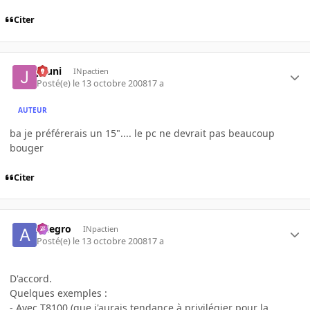
Citer
Juuni
INpactien
Posté(e)
le 13 octobre 2008
17 a
AUTEUR
ba je préférerais un 15".... le pc ne devrait pas beaucoup
bouger
Citer
Allegro
INpactien
Posté(e)
le 13 octobre 2008
17 a
D'accord.
Quelques exemples :
- Avec T8100 (que j'aurais tendance à privilégier pour la