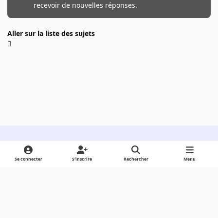
recevoir de nouvelles réponses.
Aller sur la liste des sujets
Light Mode
Dark Mode
System Preference
Se connecter
S’inscrire
Rechercher
Menu
Langue
Cookies
Powered by
Invision Community