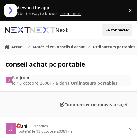
Aller au contenu
View in the app
×
Di
A better way to browse.
Learn more
.
Next
Se connecter
Accueil
Matériel et Conseils d'achat
Ordinateurs portables
conseil achat pc portable
Par
Juuni
le 13 octobre 2008
17 a
dans
Ordinateurs portables
Commencer un nouveau sujet
Juuni
INpactien
Posté(e)
le 13 octobre 2008
17 a