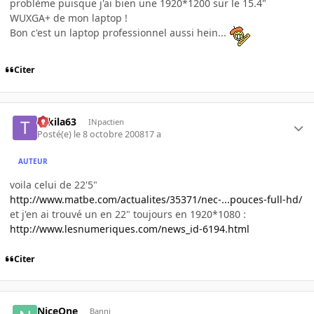
problème puisque j'ai bien une 1920*1200 sur le 15.4"
WUXGA+ de mon laptop !
Bon c'est un laptop professionnel aussi hein...
Citer
Tekila63
INpactien
Posté(e)
le 8 octobre 2008
17 a
AUTEUR
voila celui de 22'5"
http://www.matbe.com/actualites/35371/nec-...pouces-full-hd/
et j'en ai trouvé un en 22" toujours en 1920*1080 :
http://www.lesnumeriques.com/news_id-6194.html
Citer
NiceOne
Banni