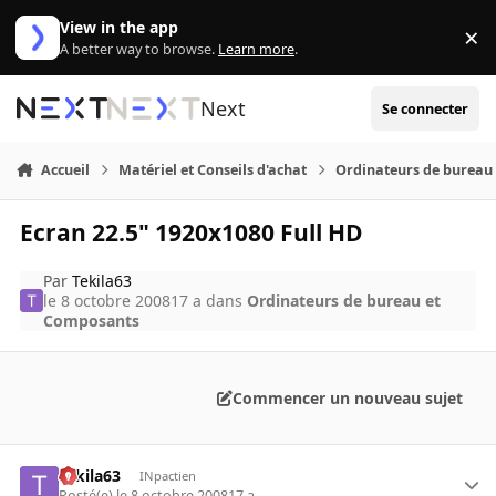
Aller au contenu
View in the app
×
Di
A better way to browse.
Learn more
.
Next
Se connecter
Accueil
Matériel et Conseils d'achat
Ordinateurs de bureau
Ecran 22.5" 1920x1080 Full HD
Par
Tekila63
le 8 octobre 2008
17 a
dans
Ordinateurs de bureau et
Composants
Commencer un nouveau sujet
Tekila63
INpactien
Posté(e)
le 8 octobre 2008
17 a