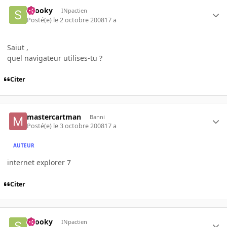
snooky
INpactien
Posté(e)
le 2 octobre 2008
17 a
Saiut ,
quel navigateur utilises-tu ?
Citer
mastercartman
Banni
Posté(e)
le 3 octobre 2008
17 a
AUTEUR
internet explorer 7
Citer
snooky
INpactien