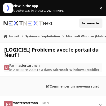
Aller au contenu
View in the app
×
Di
A better way to browse.
Learn more
.
Next
Se connecter
Accueil
Systèmes d'exploitation
Microsoft Windows (Mobile
[LOGICIEL] Probleme avec le portail du
Neuf !
Par
mastercartman
le 2 octobre 2008
17 a
dans
Microsoft Windows (Mobile)
Commencer un nouveau sujet
mastercartman
Banni