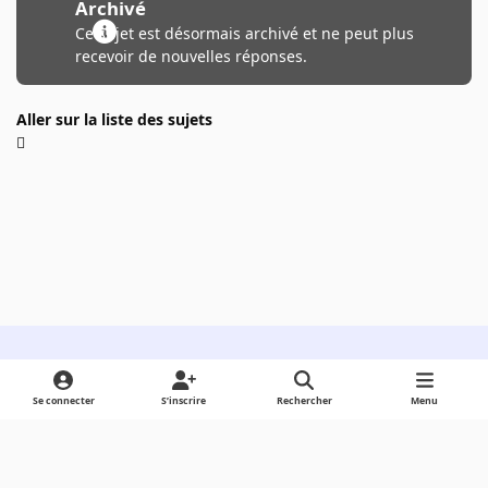
Archivé
Ce sujet est désormais archivé et ne peut plus
recevoir de nouvelles réponses.
Aller sur la liste des sujets
Light Mode
Dark Mode
System Preference
Se connecter
S’inscrire
Rechercher
Menu
Langue
Cookies
Powered by
Invision Community