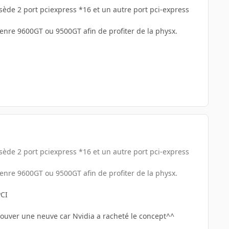
ssède 2 port pciexpress *16 et un autre port pci-express
a genre 9600GT ou 9500GT afin de profiter de la physx.
ssède 2 port pciexpress *16 et un autre port pci-express
a genre 9600GT ou 9500GT afin de profiter de la physx.
PCI
rouver une neuve car Nvidia a racheté le concept^^