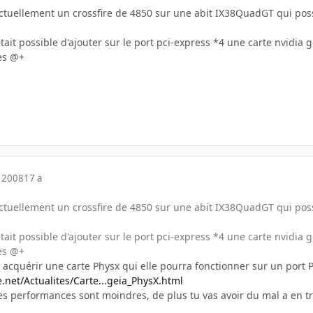
ai actuellement un crossfire de 4850 sur une abit IX38QuadGT qui po
l était possible d'ajouter sur le port pci-express *4 une carte nvidi
es @+
 2008
17 a
ai actuellement un crossfire de 4850 sur une abit IX38QuadGT qui po
l était possible d'ajouter sur le port pci-express *4 une carte nvidi
es @+
acquérir une carte Physx qui elle pourra fonctionner sur un port 
net/Actualites/Carte...geia_PhysX.html
es performances sont moindres, de plus tu vas avoir du mal a en t