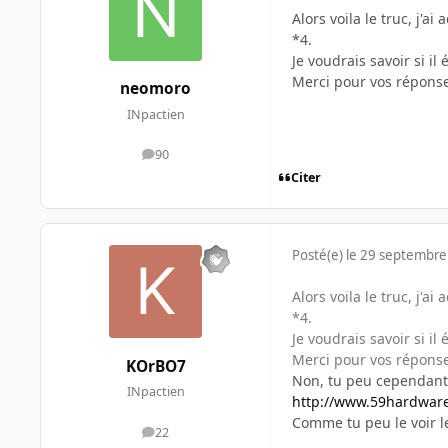
Alors voila le truc, j'
*4.
Je voudrais savoir si i
Merci pour vos répons
neomoro
INpactien
90
messages
Citer
Posté(e)
le 29 septembre
Alors voila le truc, j'
*4.
Je voudrais savoir si i
Merci pour vos répons
KOrBO7
Non, tu peu cependant 
INpactien
http://www.59hardware.
Comme tu peu le voir l
22
messages