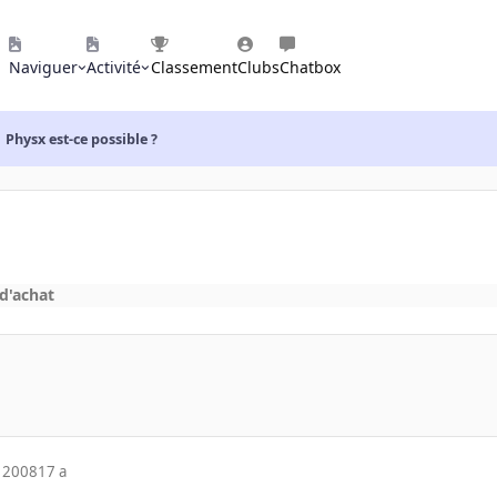
Naviguer
Activité
Classement
Clubs
Chatbox
Physx est-ce possible ?
 d'achat
 2008
17 a