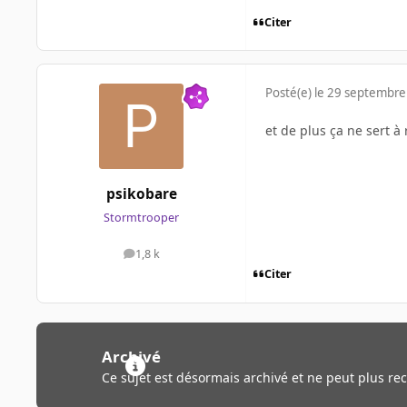
Citer
Posté(e)
le 29 septembre
et de plus ça ne sert 
psikobare
Stormtrooper
1,8 k
messages
Citer
Archivé
Ce sujet est désormais archivé et ne peut plus re