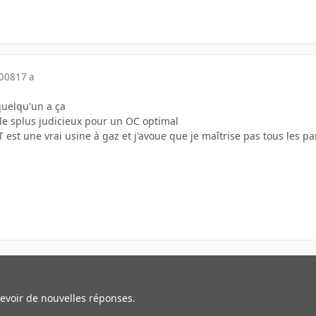
2008
17 a
 quelqu'un a ça
 le splus judicieux pour un OC optimal
T est une vrai usine à gaz et j'avoue que je maîtrise pas tous les p
cevoir de nouvelles réponses.