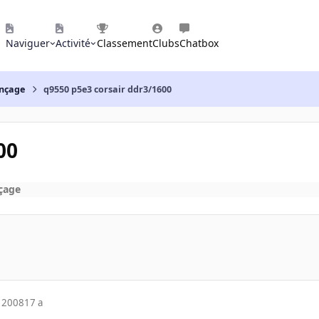
Naviguer
Activité
Classement
Clubs
Chatbox
nçage
q9550 p5e3 corsair ddr3/1600
00
çage
 2008
17 a