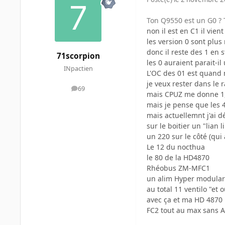
Ton Q9550 est un G0 ? T
non il est en C1 il vie
les version 0 sont plu
donc il reste des 1 en s
71scorpion
les 0 auraient parait-i
INpactien
L'OC des 01 est quand
je veux rester dans le 
69
messages
mais CPUZ me donne 1,2
mais je pense que les 4
mais actuellemnt j'ai d
sur le boitier un "lian l
un 220 sur le côté (qui
Le 12 du nocthua
le 80 de la HD4870
Rhéobus ZM-MFC1
un alim Hyper modular 5
au total 11 ventilo "e
avec ça et ma HD 4870
FC2 tout au max sans A