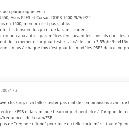
le bon paragraphe o/c :)
Q9550, Asus P5E3 et Corsair DDR3 1600 /9/9/9/24
is en 1600, mon pc n'est pas stable.
enter les tension du cpu et de la ram --> idem.
r un peu aux autres paramètres (en suivant les conseils dans les f
ent de la mémoire car pour tester j'ai o/c le cpu à 3.55ghz/fsb416mh
forums mais à chaque fois c'est pour les modèles P5E3 deluxe ou p
 2008
17 a
 l'overclocking, il va falloir tester pas mal de combinaisons avant 
p entre le FSB et la ram joue beaucoup et peut etre à l'origine de t
/frequences de la ram/FSB ...
a pas de "reglage ultime" pour telle ou telle carte mère, tout dép