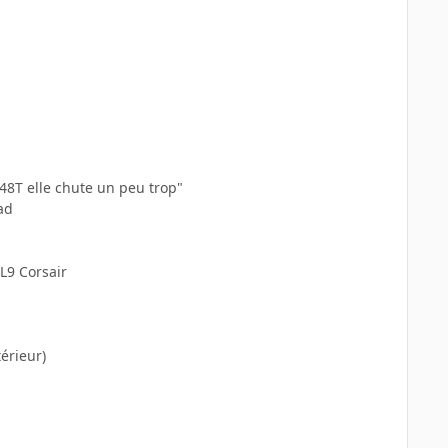
48T elle chute un peu trop"
ad
L9 Corsair
érieur)