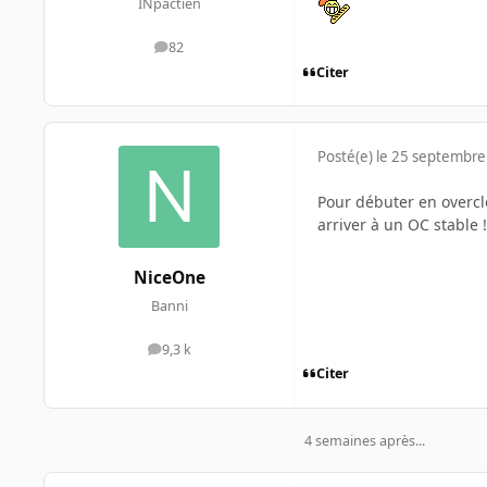
INpactien
82
messages
Citer
Posté(e)
le 25 septembre
Pour débuter en overclo
arriver à un OC stable 
NiceOne
Banni
9,3 k
messages
Citer
4 semaines après...