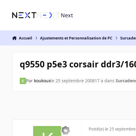
Aller au contenu
Next
Accueil
Ajustements et Personnalisation de PC
Surcade
q9550 p5e3 corsair ddr3/16
Par
koukoux
le 25 septembre 2008
17 a
dans
Surcaden
Posté(e)
le 25 septembre