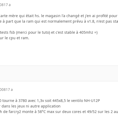
008
17 a
a carte mère qui était hs. le magasin l'a changé et j'en ai profité po
he à part que la ram qui est normalement prévu à v1.8, n'est pas st
 tests fsb (merci pour le tuto) et c'est stable à 405mhz =)
our le cpu et ram.
2008
17 a
tourne à 3780 avec 1,3v soit 445x8,5 le ventilo NH-U12P
dans les jeux ni autre application
h de farcry2 monte à 58°C max sur deux cores et 49/52 sur les 2 au