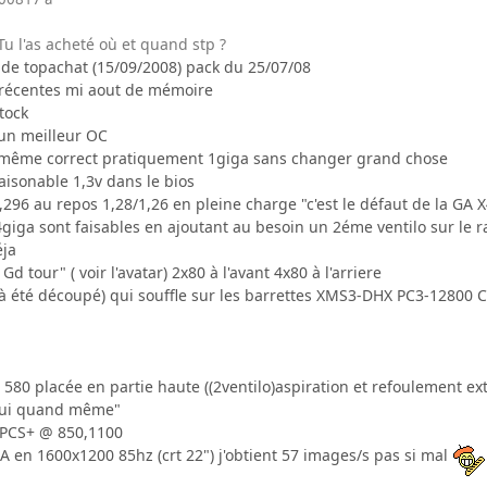
u l'as acheté où et quand stp ?
nt de topachat (15/09/2008) pack du 25/07/08
s récentes mi aout de mémoire
tock
l un meilleur OC
 même correct pratiquement 1giga sans changer grand chose
raisonable 1,3v dans le bios
96 au repos 1,28/1,26 en pleine charge "c'est le défaut de la GA X
giga sont faisables en ajoutant au besoin un 2éme ventilo sur le r
éja
i Gd tour" ( voir l'avatar) 2x80 à l'avant 4x80 à l'arriere
 à été découpé) qui souffle sur les barrettes XMS3-DHX PC3-12800 C
80 placée en partie haute ((2ventilo)aspiration et refoulement ext
t oui quand même"
 PCS+ @ 850,1100
A en 1600x1200 85hz (crt 22") j'obtient 57 images/s pas si mal