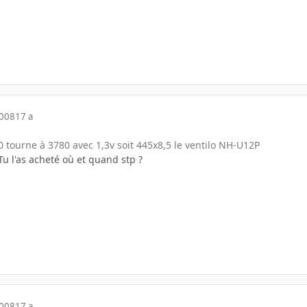
2008
17 a
tourne à 3780 avec 1,3v soit 445x8,5 le ventilo NH-U12P
u l'as acheté où et quand stp ?
2008
17 a