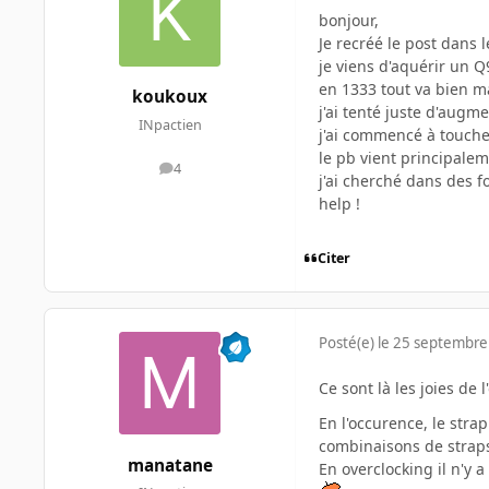
bonjour,
Je recréé le post dans 
je viens d'aquérir un 
en 1333 tout va bien ma
koukoux
j'ai tenté juste d'augm
INpactien
j'ai commencé à touche
le pb vient principalem
4
messages
j'ai cherché dans des 
help !
Citer
Posté(e)
le 25 septembre
Ce sont là les joies de
En l'occurence, le stra
combinaisons de straps
manatane
En overclocking il n'y 