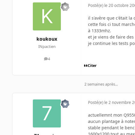
Posté(e)
le 20 octobre 2
il s'avère que c'était l
cette fois ci tout marc
à 1333mhz.
et je viens de faire des
koukoux
je continue les tests p
INpactien
4
messages
Citer
2 semaines après...
Posté(e)
le 2 novembre 
actuellemnt mon Q9550 
aucun plantage à noter 
stable pendant le benc
1600x1200 tout au max