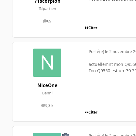
71scorpion
INpactien
69
messages
Citer
Posté(e)
le 2 novembre 
actuellemnt mon Q9550 
Ton Q9550 est un G0 ? T
NiceOne
Banni
9,3 k
messages
Citer
Posté(e)
le 2 novembre 