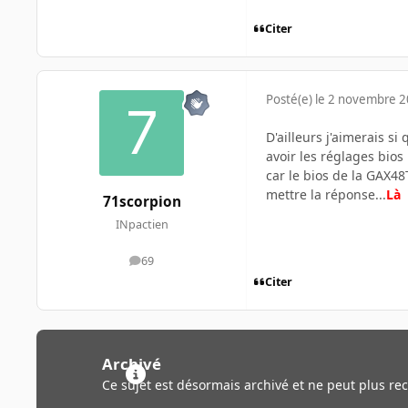
Citer
Posté(e)
le 2 novembre 
D'ailleurs j'aimerais si
avoir les réglages bios
car le bios de la GAX48
mettre la réponse...
Là
71scorpion
INpactien
69
messages
Citer
Archivé
Ce sujet est désormais archivé et ne peut plus re