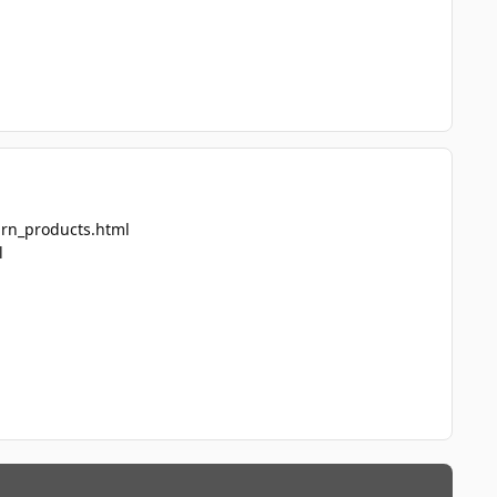
arn_products.html
l