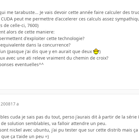
ui me tarabuste... Je vais devoir cette année faire calculer des truc
e CUDA peut me permettre d'accelerer ces calculs assez sympathi
s de celle-ci, 7600)
t alors de cette maniere:
permettent d'exploiter cette technologie?
e equivalente dans la concurrence?
 fun (pasque j'ai dis que y en aurait que deux
)
inux avec une ati releve vraiment du chemin de croix?
ponses eventuelles^^
 2008
17 a
les cuda je sais pas du tout, perso j'aurais dit à partir de la série
e de solution semblables, va falloir attendre un peu.
 sont nickel avec ubuntu, j'ai pu tester que sur cette distrib mais ç
t que ça t'aide un peu =)