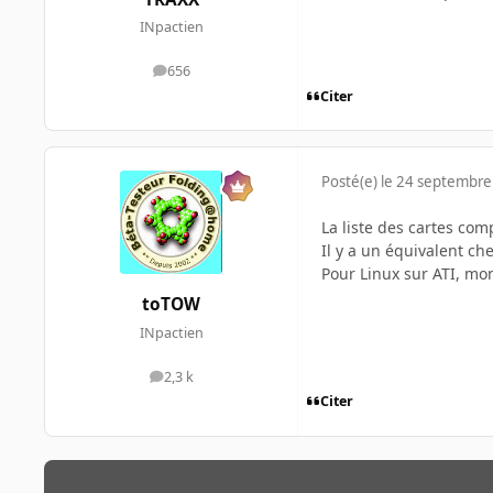
INpactien
656
messages
Citer
Posté(e)
le 24 septembre
La liste des cartes com
Il y a un équivalent che
Pour Linux sur ATI, mo
toTOW
INpactien
2,3 k
messages
Citer