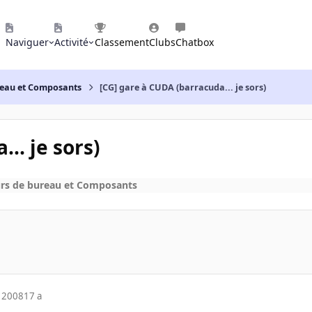
Naviguer
Activité
Classement
Clubs
Chatbox
reau et Composants
[CG] gare à CUDA (barracuda... je sors)
.. je sors)
rs de bureau et Composants
 2008
17 a