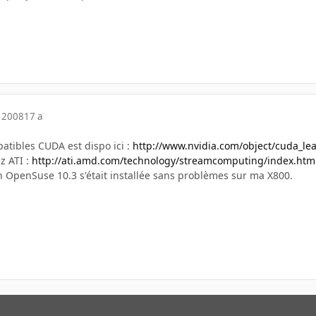
 2008
17 a
patibles CUDA est dispo ici :
http://www.nvidia.com/object/cuda_le
z ATI :
http://ati.amd.com/technology/streamcomputing/index.htm
n OpenSuse 10.3 s'était installée sans problèmes sur ma X800.