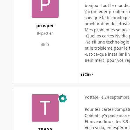
bonjour tout le monde,
j'ai un leger probleme q
sais que la technologi
amelioration des driver
prosper
Mes problemes se posen
INpactien
-Quelles cartes Nvidia 
-Ya t'il une technologi
13
messages
et le troisieme pour le
-Est-ce-que installer l
Bein merci pour vos re
Citer
Posté(e)
le 24 septembre
Pour les cartes compatib
Coté ati, y'a pas encor
Et niveau linux, les 8.9
Voila voila, en espéran
TRAXX