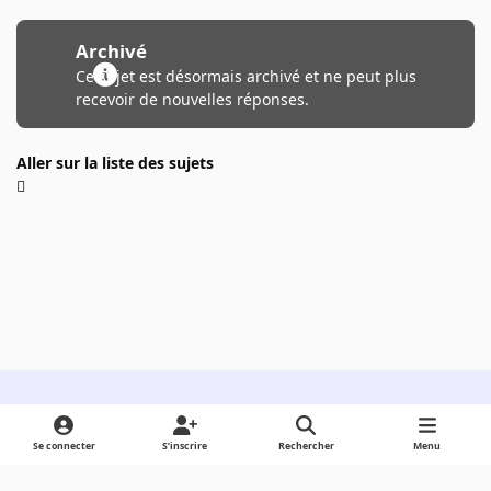
Archivé
Ce sujet est désormais archivé et ne peut plus
recevoir de nouvelles réponses.
Aller sur la liste des sujets
Light Mode
Dark Mode
System Preference
Se connecter
S’inscrire
Rechercher
Menu
Langue
Cookies