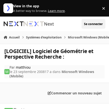
Aller au contenu
View in the app
×
Di
A better way to browse.
Learn more
.
Next
Se connecter
Accueil
Systèmes d'exploitation
Microsoft Windows (Mobile
[LOGICIEL] Logiciel de Géométrie et
Perspective Recherche :
Par
matthiou
le 23 septembre 2008
17 a
dans
Microsoft Windows
(Mobile)
Commencer un nouveau sujet