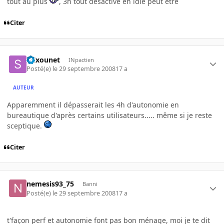
tout au plus
, 3h tout desactivé en idle peut etre
Citer
Stixounet
INpactien
Posté(e)
le 29 septembre 2008
17 a
AUTEUR
Apparemment il dépasserait les 4h d'autonomie en
bureautique d'après certains utilisateurs..... même si je reste
sceptique.
Citer
nemesis93_75
Banni
Posté(e)
le 29 septembre 2008
17 a
t'façon perf et autonomie font pas bon ménage, moi je te dit