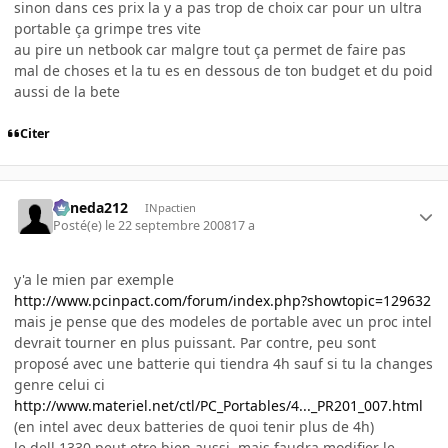
sinon dans ces prix la y a pas trop de choix car pour un ultra
portable ça grimpe tres vite
au pire un netbook car malgre tout ça permet de faire pas
mal de choses et la tu es en dessous de ton budget et du poid
aussi de la bete
Citer
keneda212
INpactien
Posté(e)
le 22 septembre 2008
17 a
y'a le mien par exemple
http://www.pcinpact.com/forum/index.php?showtopic=129632
mais je pense que des modeles de portable avec un proc intel
devrait tourner en plus puissant. Par contre, peu sont
proposé avec une batterie qui tiendra 4h sauf si tu la changes
genre celui ci
http://www.materiel.net/ctl/PC_Portables/4..._PR201_007.html
(en intel avec deux batteries de quoi tenir plus de 4h)
le dell 1330 peut etre bien aussi, mais faudra modifier le