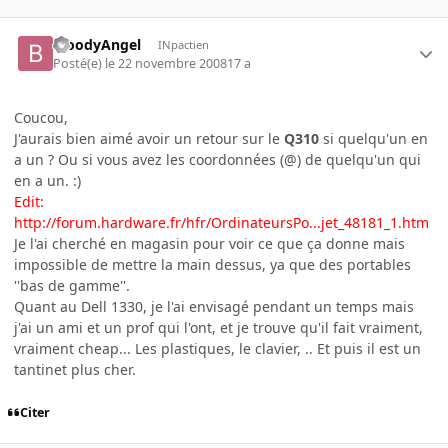
BloodyAngel
INpactien
Posté(e)
le 22 novembre 2008
17 a
Coucou,
J'aurais bien aimé avoir un retour sur le
Q310
si quelqu'un en
a un ? Ou si vous avez les coordonnées (@) de quelqu'un qui
en a un. :)
Edit:
http://forum.hardware.fr/hfr/OrdinateursPo...jet_48181_1.htm
Je l'ai cherché en magasin pour voir ce que ça donne mais
impossible de mettre la main dessus, ya que des portables
''bas de gamme''.
Quant au Dell 1330, je l'ai envisagé pendant un temps mais
j'ai un ami et un prof qui l'ont, et je trouve qu'il fait vraiment,
vraiment cheap... Les plastiques, le clavier, .. Et puis il est un
tantinet plus cher.
Citer