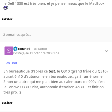
le Dell 1330 est très bien, et je pense mieux que le MacBook
Citer
2 semaines après...
Stixounet
INpactien
Posté(e)
le 11 octobre 2008
17 a
AUTEUR
En bureautique d'après ce
test
, le Q310 (grand frère du Q310)
aurait 6h10 d'autonomie en bureautique.. ça à l'air énorme.
Sinon un autre qui me plait bien aux alentours de 900¤ c'est
le Lenovo U330 ! Plat, autonomie d'environ 4h30... et finition
très pro. :)
Citer