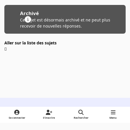
Archivé
Ce sujet est désormais archivé et ne peut plus
recevoir de nouvelles réponses.
Aller sur la liste des sujets
Light Mode
Dark Mode
System Preference
Se connecter
S’inscrire
Rechercher
Menu
Langue
Cookies