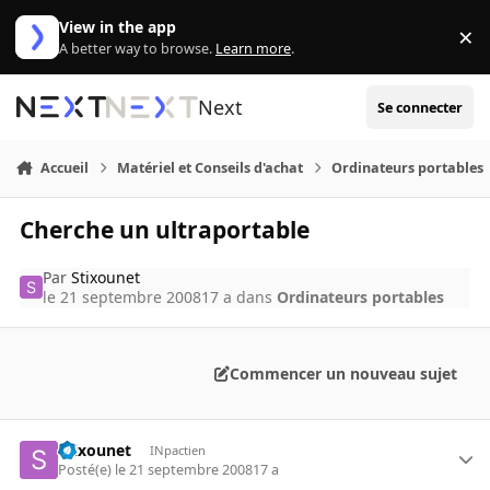
Aller au contenu
View in the app
×
Di
A better way to browse.
Learn more
.
Next
Se connecter
Accueil
Matériel et Conseils d'achat
Ordinateurs portables
Cherche un ultraportable
Par
Stixounet
le 21 septembre 2008
17 a
dans
Ordinateurs portables
Commencer un nouveau sujet
Stixounet
INpactien
Posté(e)
le 21 septembre 2008
17 a