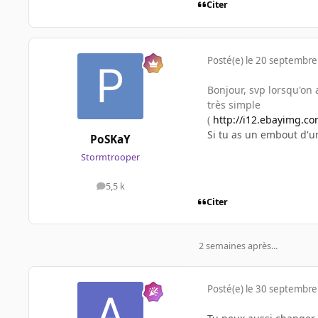
Citer
Posté(e)
le 20 septembre
Bonjour, svp lorsqu'on 
très simple
(
http://i12.ebayimg.co
Si tu as un embout d'u
PoSKaY
Stormtrooper
5,5 k
messages
Citer
2 semaines après...
Posté(e)
le 30 septembre