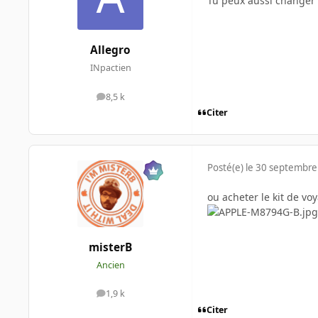
Tu peux aussi changer la
Allegro
INpactien
8,5 k
messages
Citer
Posté(e)
le 30 septembre
ou acheter le kit de vo
misterB
Ancien
1,9 k
messages
Citer