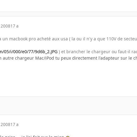
 2008
17 a
a un macbook pro acheté aux usa ( la ou il n'y a que 110V de secte
m/05/i/000/e0/77/9d6b_2.JPG
) et brancher le chargeur ou faut-il r
n autre chargeur Mac/iPod tu peux directement l'adapteur sur le c
 2008
17 a