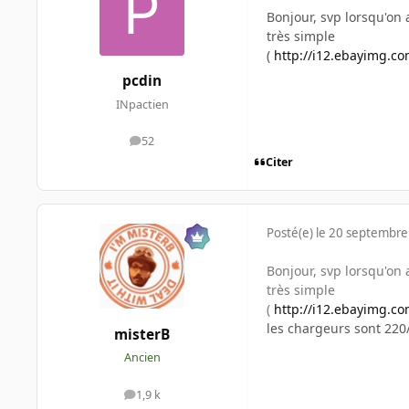
Bonjour, svp lorsqu'on 
très simple
(
http://i12.ebayimg.co
pcdin
INpactien
52
messages
Citer
Posté(e)
le 20 septembre
Bonjour, svp lorsqu'on 
très simple
(
http://i12.ebayimg.co
les chargeurs sont 220/
misterB
Ancien
1,9 k
messages