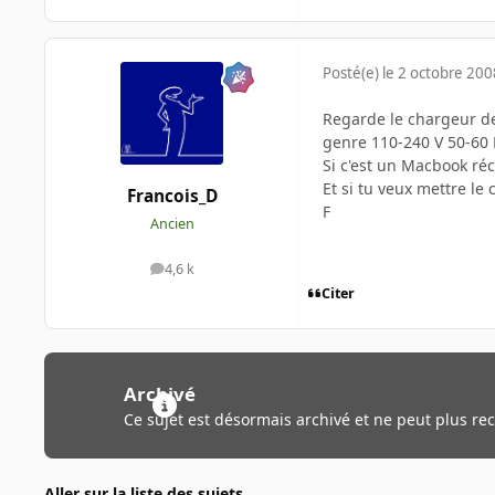
Posté(e)
le 2 octobre 200
Regarde le chargeur de
genre 110-240 V 50-60 H
Si c'est un Macbook réc
Et si tu veux mettre le 
Francois_D
F
Ancien
4,6 k
messages
Citer
Archivé
Ce sujet est désormais archivé et ne peut plus re
Aller sur la liste des sujets