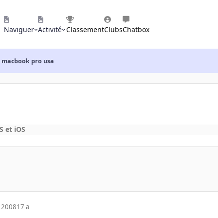
Naviguer
Activité
Classement
Clubs
Chatbox
macbook pro usa
 et iOS
 2008
17 a