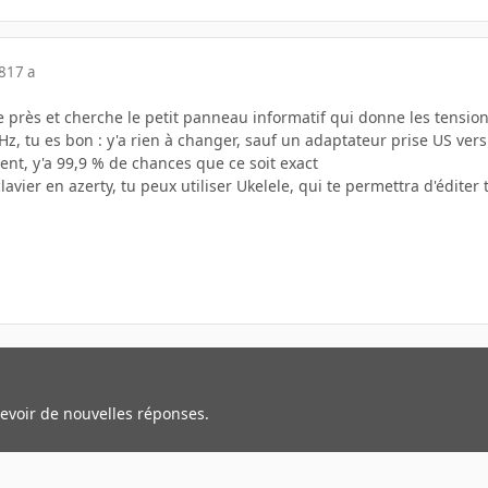
8
17 a
 près et cherche le petit panneau informatif qui donne les tension
z, tu es bon : y'a rien à changer, sauf un adaptateur prise US ver
ent, y'a 99,9 % de chances que ce soit exact
clavier en azerty, tu peux utiliser Ukelele, qui te permettra d'édite
cevoir de nouvelles réponses.