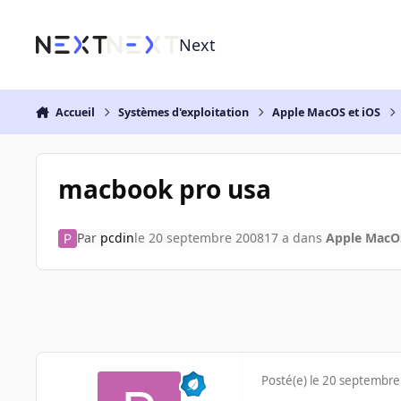
Aller au contenu
Next
Accueil
Systèmes d'exploitation
Apple MacOS et iOS
macbook pro usa
Par
pcdin
le 20 septembre 2008
17 a
dans
Apple MacOS
Posté(e)
le 20 septembre