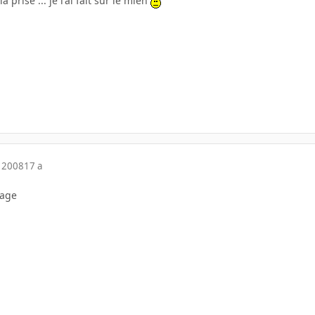
 prise ... je l'ai fait sur le mien
 2008
17 a
yage