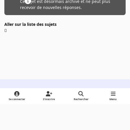
Ce sujet est désormais archivé et ne peut plus
recevoir de nouvelles réponses.
Aller sur la liste des sujets
Light Mode
Dark Mode
System Preference
Se connecter
S’inscrire
Rechercher
Menu
Langue
Cookies
Powered by
Invision Community