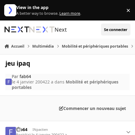
Aller au contenu
View in the app
×
Di
A better way to browse.
Learn more
.
Next
Se connecter
Accueil
Multimédia
Mobilité et périphériques portables
jeu ipaq
Par
fab64
le 4 janvier 2004
22 a
dans
Mobilité et périphériques
portables
Commencer un nouveau sujet
fab64
INpactien
Posté(e)
le 4 janvier 2004
22 a